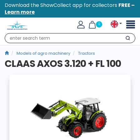
Download the ShowCollect app for collectors
FREE –
Learn more
Toggl
0
naviga
Search
Models of agro machinery
Tractors
CLAAS AXOS 3.120 + FL 100