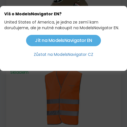
Víš o ModelsNavigator EN?
United States of America, je jedna ze zemí kam
doručujeme, ale je nutné nakoupit na ModelsNavigator EN.
BASEBALLOVÁ KŠILTOVKA CURTISS P-40
Jít na ModelsNavigator EN
EMBROIDERED
561,00 KČ
Zůstat na ModelsNavigator CZ
Skladem