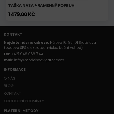
TAŠKA NASA + RAMENNÝ POPRUH
1 479,00 KČ
KONTAKT
Najdete nás na adrese:
Hálova 16, 851 01 Bratislava
(budova SPŠ elektrotechnické, boční vchod)
t
el:
+421 948 068 744
mail:
info@modelsnavigator.com
INFORMACE
O NÁS
BLOG
KONTAKT
OBCHODNÍ PODMÍNKY
PLATEBNÍ METODY