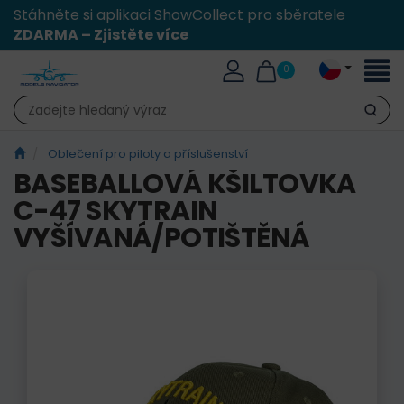
Stáhněte si aplikaci ShowCollect pro sběratele
ZDARMA –
Zjistěte více
Přepn
0
naviga
Hledat
Oblečení pro piloty a příslušenství
BASEBALLOVÁ KŠILTOVKA
C-47 SKYTRAIN
VYŠÍVANÁ/POTIŠTĚNÁ