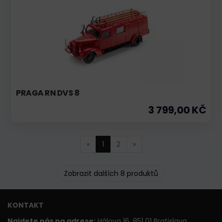
PRAGA RN DVS 8
3 799,00 KČ
«
1
2
»
Zobrazit dalších 8 produktů
KONTAKT
Najdete nás na adrese:
Hálova 16, 851 01 Bratislava