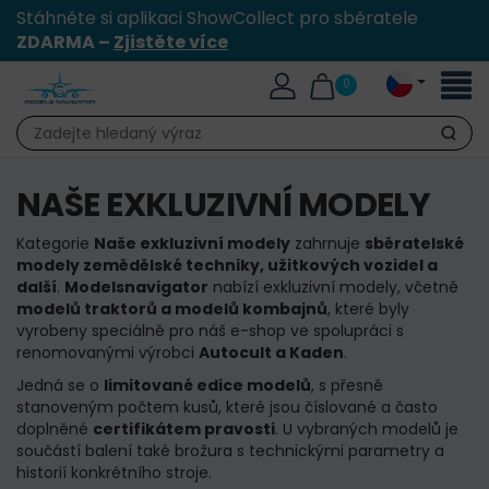
Stáhněte si aplikaci ShowCollect pro sběratele
ZDARMA –
Zjistěte více
Přepn
0
naviga
Hledat
NAŠE EXKLUZIVNÍ MODELY
Kategorie
Naše exkluzivní modely
zahrnuje
sběratelské
modely zemědělské techniky, užitkových vozidel a
další
.
Modelsnavigator
nabízí exkluzivní modely, včetně
modelů traktorů a modelů kombajnů
, které byly
vyrobeny speciálně pro náš e-shop ve spolupráci s
renomovanými výrobci
Autocult a Kaden
.
Jedná se o
limitované edice modelů
, s přesně
stanoveným počtem kusů, které jsou číslované a často
doplněné
certifikátem pravosti
. U vybraných modelů je
součástí balení také brožura s technickými parametry a
historií konkrétního stroje.