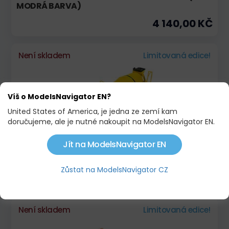
MODRÁ BARVA)
4 140,00 KČ
Není skladem
Limitovaná edice!
Víš o ModelsNavigator EN?
United States of America, je jedna ze zemí kam
doručujeme, ale je nutné nakoupit na ModelsNavigator EN.
Jít na ModelsNavigator EN
ŠKODA 706 MTSP 27
Zůstat na ModelsNavigator CZ
2 500,00 KČ
Není skladem
Limitovaná edice!