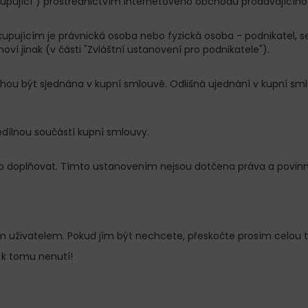
kupující") prostřednictvím internetového obchodu prodávajícího
 kupujícím je právnická osoba nebo fyzická osoba - podnikatel,
 jinak (v části "Zvláštní ustanovení pro podnikatele").
u být sjednána v kupní smlouvě. Odlišná ujednání v kupní sm
ílnou součástí kupní smlouvy.
doplňovat. Tímto ustanovením nejsou dotčena práva a povinnos
 uživatelem. Pokud jím být nechcete, přeskočte prosím celou t
s k tomu nenutí!