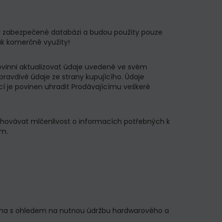
y v zabezpečené databázi a budou použity pouze
ak komerčně využity!
povinni aktualizovat údaje uvedené ve svém
pravdivé údaje ze strany kupujícího. Údaje
í je povinen uhradit Prodávajícímu veškeré
chovávat mlčenlivost o informacích potřebných k
ám.
ména s ohledem na nutnou údržbu hardwarového a