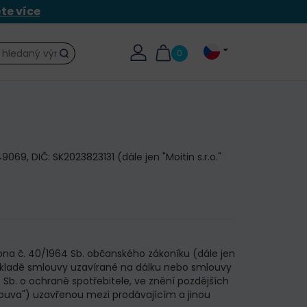
ěte více
0
Hledat
069, DIČ: SK2023823131 (dále jen "Moitin s.r.o."
kona č. 40/1964 Sb. občanského zákoníku (dále jen
 základě smlouvy uzavírané na dálku nebo smlouvy
b. o ochraně spotřebitele, ve znění pozdějších
mlouva") uzavřenou mezi prodávajícím a jinou