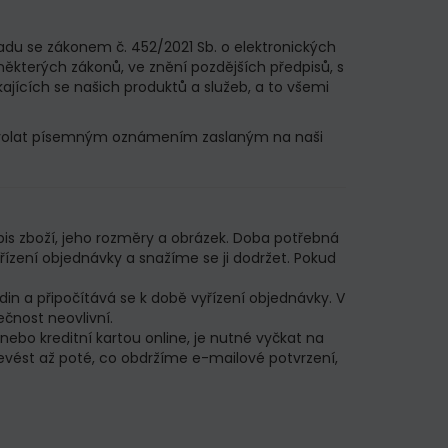
adu se zákonem č. 452/2021 Sb. o elektronických
některých zákonů, ve znění pozdějších předpisů, s
jících se našich produktů a služeb, a to všemi
odvolat písemným oznámením zaslaným na naši
is zboží, jeho rozměry a obrázek. Doba potřebná
ízení objednávky a snažíme se ji dodržet. Pokud
n a připočítává se k době vyřízení objednávky. V
čnost neovlivní.
ebo kreditní kartou online, je nutné vyčkat na
vést až poté, co obdržíme e-mailové potvrzení,