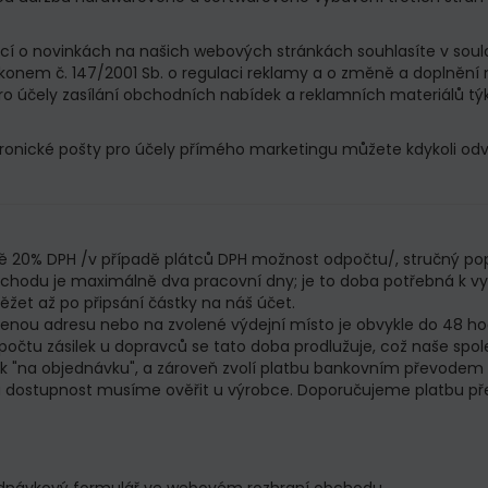
ací o novinkách na našich webových stránkách souhlasíte v soul
konem č. 147/2001 Sb. o regulaci reklamy a o změně a doplnění 
 účely zasílání obchodních nabídek a reklamních materiálů týka
ktronické pošty pro účely přímého marketingu můžete kdykoli 
ě 20% DPH /v případě plátců DPH možnost odpočtu/, stručný pop
chodu je maximálně dva pracovní dny; je to doba potřebná k vyř
žet až po připsání částky na náš účet.
nou adresu nebo na zvolené výdejní místo je obvykle do 48 hodi
čtu zásilek u dopravců se tato doba prodlužuje, což naše spole
ak "na objednávku", a zároveň zvolí platbu bankovním převodem n
 dostupnost musíme ověřit u výrobce. Doporučujeme platbu pře