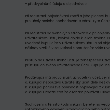
- předvyplněné údaje o objednávce
Při registraci, objednávání zboží a jeho placení
pro účely našeho obchodování s vámi. Tyto údaj
Při registraci na webových stránkách a při objed
uživatelském účtu, kdykoli dojde k jejich změně. 
uvedené kupujícím v uživatelském účtu a při obj
náklady vzniklé v souvislosti s porušením výše uv
Přístup do uživatelského účtu je zabezpečen už
přístupu do svého uživatelského účtu. Kupující 
Prodávající má právo zrušit uživatelský účet, ze
a. kupující nepoužívá uživatelský účet déle než 
b. kupující poruší své povinnosti vyplývající z 
c. kupující umožní třetím osobám používat uživat
Souhlasem s těmito Podmínkami berete na vědomí
softwarového vybavení Prodávajícího nebo nutn