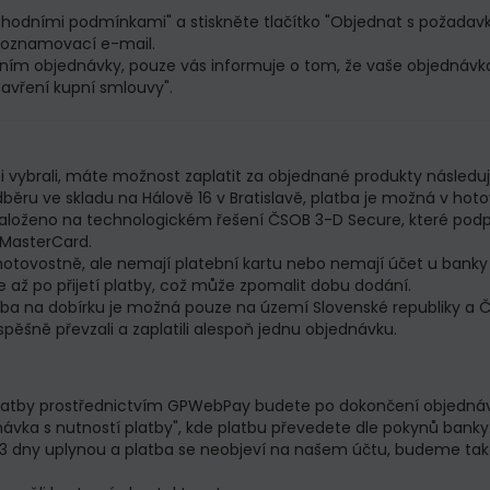
obchodními podmínkami" a stiskněte tlačítko "Objednat s požadav
 oznamovací e-mail.
ením objednávky, pouze vás informuje o tom, že vaše objednávka
zavření kupní smlouvy".
si vybrali, máte možnost zaplatit za objednané produkty následu
běru ve skladu na Hálově 16 v Bratislavě, platba je možná v hoto
založeno na technologickém řešení ČSOB 3-D Secure, které podporu
 MasterCard.
bezhotovostně, ale nemají platební kartu nebo nemají účet u ban
 až po přijetí platby, což může zpomalit dobu dodání.
latba na dobírku je možná pouze na území Slovenské republiky a 
úspěšně převzali a zaplatili alespoň jednu objednávku.
 platby prostřednictvím GPWebPay budete po dokončení objedná
návka s nutností platby", kde platbu převedete dle pokynů banky
 3 dny uplynou a platba se neobjeví na našem účtu, budeme tak