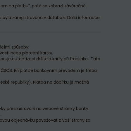
kem na platbu", poté se zobrazí závěrečné
 byla zaregistrována v databázi. Další informace
jícími způsoby:
vosti nebo platební kartou.
je autentizaci držitele karty při transakci. Tato
ky ČSOB. Při platbě bankovním převodem je třeba
České republiky). Platba na dobírku je možná
vky přesměrováni na webové stránky banky
.
ovou objednávku považovat z Vaší strany za