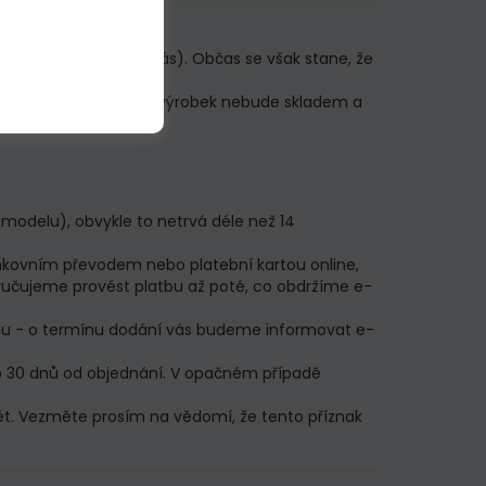
 vaší objednávkou u nás). Občas se však stane, že
t, že vámi objednaný výrobek nebude skladem a
modelu), obvykle to netrvá déle než 14
ankovním převodem nebo platební kartou online,
ručujeme provést platbu až poté, co obdržíme e-
cenu - o termínu dodání vás budeme informovat e-
do 30 dnů od objednání. V opačném případě
bět. Vezměte prosím na vědomí, že tento příznak