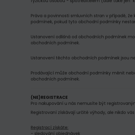
fyzickou osobou - spotřebitelem (dále také jen "
Práva a povinnosti smluvních stran v případě, že
podmínek, pokud tyto obchodní podmínky nestanoví
Ustanovení odlišná od obchodních podmínek moho
obchodních podmínek.
Ustanovení těchto obchodních podmínek jsou ned
Prodávající může obchodní podmínky měnit nebo 
obchodních podmínek.
(NE)REGISTRACE
Pro nakupování u nás nemusíte být registrovaným
Registrovaní získávají určité výhody, ale nikdo vá
Registrací získáte:
- sledování objednávek