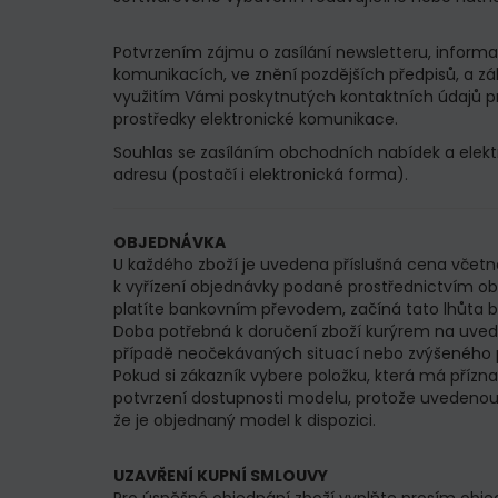
Potvrzením zájmu o zasílání newsletteru, inform
komunikacích, ve znění pozdějších předpisů, a zá
využitím Vámi poskytnutých kontaktních údajů pro
prostředky elektronické komunikace.
Souhlas se zasíláním obchodních nabídek a ele
adresu (postačí i elektronická forma).
OBJEDNÁVKA
U každého zboží je uvedena příslušná cena včetn
k vyřízení objednávky podané prostřednictvím ob
platíte bankovním převodem, začíná tato lhůta bě
Doba potřebná k doručení zboží kurýrem na uvede
případě neočekávaných situací nebo zvýšeného po
Pokud si zákazník vybere položku, která má přízn
potvrzení dostupnosti modelu, protože uvedenou
že je objednaný model k dispozici.
UZAVŘENÍ KUPNÍ SMLOUVY