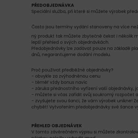
PŘEDOBJEDNÁVKA
Speciální služba, při které si můžete výrobek 
Často jsou termíny vydání stanoveny na více než 
ný produkt tak můžete zbytečně čekat i několik mě
lepší přehled o svých objednávkách.
Předobjednávky lze zadávat pouze na základě pl
dnů, negarantujeme dodání modelu.
Proč používat předběžné objednávky?
- obvykle za zvýhodněnou cenu
- téměř vždy bonus navíc
- záruka přednostního vyřízení vaší objednávky, 
- můžete si včas zařídit svůj soukromý rozpočet 
- zvyšujete svou šanci, že vám výrobek unikne! Z
chybět! Vytvořením předobjednávky své šance vý
PŘEHLED OBJEDNÁVEK
V tomto závěrečném výpisu si můžete zkontrolovat,