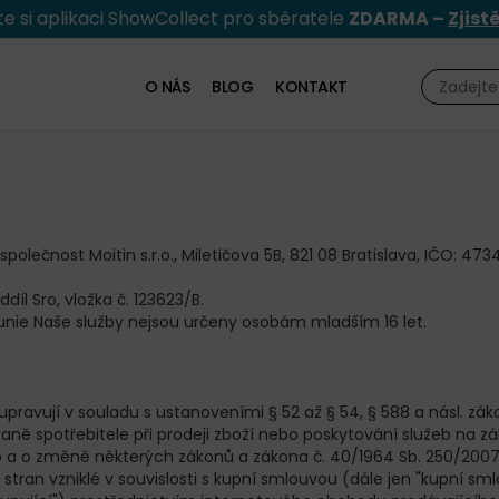
e si aplikaci ShowCollect pro sběratele
ZDARMA –
Zjist
O NÁS
BLOG
KONTAKT
ečnost Moitin s.r.o., Miletičova 5B, 821 08 Bratislava, IČO: 47349
díl Sro, vložka č. 123623/B.
nie Naše služby nejsou určeny osobám mladším 16 let.
upravují v souladu s ustanoveními § 52 až § 54, § 588 a násl. zá
hraně spotřebitele při prodeji zboží nebo poskytování služeb na
a o změně některých zákonů a zákona č. 40/1964 Sb. 250/2007 S
stran vzniklé v souvislosti s kupní smlouvou (dále jen "kupní s