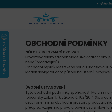
Stáhnět
OBCHODNÍ PODMÍNKY
NĚKOLIK INFORMACÍ PRO VÁS
Provozovatelem stránek ModelsNavigator.com je spol
nebo "prodávající").
Obchodní rejstřík Městského soudu Bratislava III, od
ModelsNavigator.com působí na území Evropské u
ÚVODNÍ USTANOVENÍ
Tyto obchodní podmínky společnosti Moitin s.r.o. 
"občanský zákoník"), zákona č. 102/2014 Sb. o oc
uzavírané mimo obchodní prostory prodávajícího 
předpisů, vzájemná práva a povinnosti smluvních 