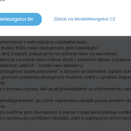
 po potvrzení objednávky (viz také níže v odstavci Co se děje s
lsNavigator EN
Zůstat na ModelsNavigator CZ
íme 2 dny.
ň 1 kus. Pokud si během dne objednáte více kusů, může se stá
ě vás budeme neprodleně informovat o dostupnosti.
informovat v naší nabídce u každého kusu.
odací lhůty nebo dostupnosti, platí následující:
 dnů (neplatí, pokud jsme na výstavě nebo na dovolené).
zboží je na cestě nebo máme zboží v externím skladu (výrobce 
ekávané události - model není skladem).
k "Dostupnost bude potvrzena" a zároveň se rozhodne zaplatit b
u, protože uvedenou dostupnost musíme ověřit u výrobce. Dopo
ný.
 je v procesu výroby, ale lze jej předobjednat za zvýhodněnou 
k "předobjednávka", je nutné objednávku uhradit pouze předem 
te.
přání ověříme jeho dostupnost a zda se model ještě plánuje vyrá
 v archivu pro prohlížení obrázků, videí a zajímavých informací.