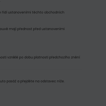
.
 se řídí ustanoveními těchto obchodních
louvě mají přednost před ustanoveními
ti vzniklé po dobu platnosti předchozího znění
uto pasáž a přejděte na odstavec níže.