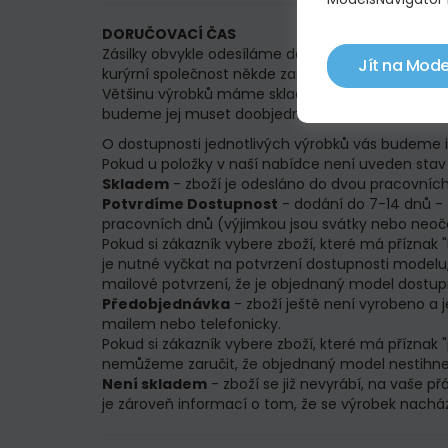
DORUČOVACÍ ČAS
Zásilky obvykle odesíláme do 24 pracovních hodin
Jít na Mode
kurýrní společnost někde zaspí, a tak raději uvád
Většinu výrobků máme skladem v množství alespo
budeme jej muset doobjednat. V takovém případ
O dostupnosti jednotlivých výrobků vás budeme 
Pokud u položky v naší nabídce není uveden stav d
Skladem
- zboží je odesláno do dvou pracovních
Potvrdíme Dostupnost
- dodání do 7-14 dnů - 
pracovních dnů (výjimkou jsou svátky nebo neoč
Pokud si zákazník vybere zboží, které má přízna
je nutné vyčkat na potvrzení dostupnosti model
mailové potvrzení, že je objednaný model dostup
Předobjednávka
- zboží ještě není vyrobeno a
mailem nebo telefonicky.
Pokud si zákazník vybere zboží, které má přízna
nemůžeme zaručit, že objednaný model nestihne
Není skladem
- zboží se již nevyrábí, na vaše 
je zároveň informací o tom, že se výrobek nachází