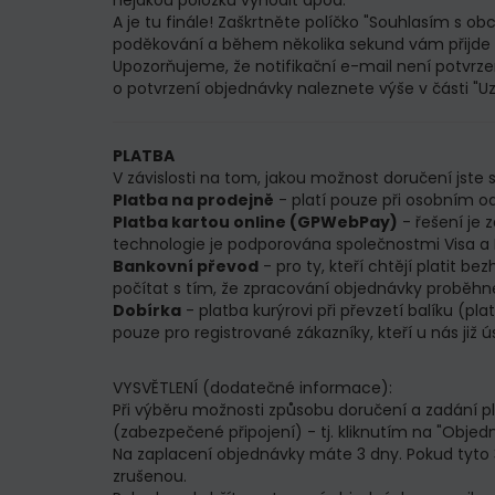
nějakou položku vyhodit apod.
A je tu finále! Zaškrtněte políčko "Souhlasím s 
poděkování a během několika sekund vám přijde
Upozorňujeme, že notifikační e-mail není potvrz
o potvrzení objednávky naleznete výše v části "U
PLATBA
V závislosti na tom, jakou možnost doručení jste 
Platba na prodejně
- platí pouze při osobním od
Platba kartou online (GPWebPay)
- řešení je 
technologie je podporována společnostmi Visa a
Bankovní převod
- pro ty, kteří chtějí platit 
počítat s tím, že zpracování objednávky proběhne
Dobírka
- platba kurýrovi při převzetí balíku (p
pouze pro registrované zákazníky, kteří u nás již 
VYSVĚTLENÍ (dodatečné informace):
Při výběru možnosti způsobu doručení a zadání
(zabezpečené připojení) - tj. kliknutím na "Objed
Na zaplacení objednávky máte 3 dny. Pokud tyto
zrušenou.