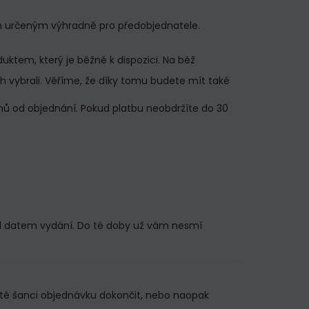
em určeným výhradně pro předobjednatele.
ktem, který je běžně k dispozici. Na běž
ch vybrali. Věříme, že díky tomu budete mít také
ů od objednání. Pokud platbu neobdržíte do 30
řed datem vydání. Do té doby už vám nesmí
ještě šanci objednávku dokončit, nebo naopak