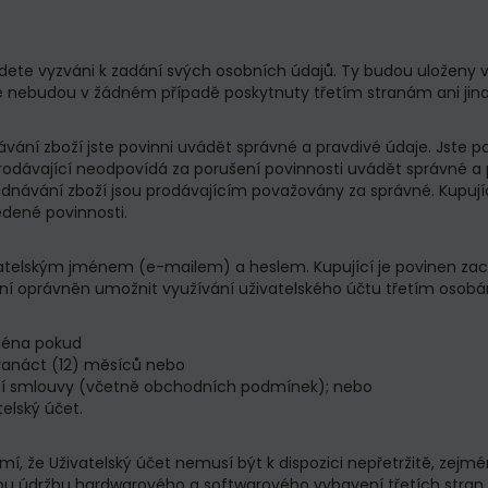
 budete vyzváni k zadání svých osobních údajů. Ty budou uložen
e nebudou v žádném případě poskytnuty třetím stranám ani jin
návání zboží jste povinni uvádět správné a pravdivé údaje. Jste 
Prodávající neodpovídá za porušení povinnosti uvádět správné a 
ednávání zboží jsou prodávajícím považovány za správné. Kupujíc
edené povinnosti.
ivatelským jménem (e-mailem) a heslem. Kupující je povinen za
není oprávněn umožnit využívání uživatelského účtu třetím osob
jména pokud
dvanáct (12) měsíců nebo
kupní smlouvy (včetně obchodních podmínek); nebo
elský účet.
, že Uživatelský účet nemusí být k dispozici nepřetržitě, zej
ou údržbu hardwarového a softwarového vybavení třetích stran