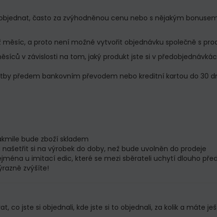
předobjednat, často za zvýhodněnou cenu nebo s nějakým bonus
měsíc, a proto není možné vytvořit objednávku společně s produ
síců v závislosti na tom, jaký produkt jste si v předobjednávká
atby předem bankovním převodem nebo kreditní kartou do 30 dn
jakmile bude zboží skladem
a našetřit si na výrobek do doby, než bude uvolněn do prodeje
ejména u imitací edic, které se mezi sběrateli uchytí dlouho p
razně zvýšíte!
 co jste si objednali, kde jste si to objednali, za kolik a máte 