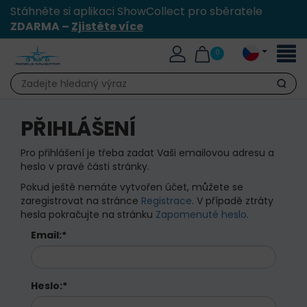
Stáhněte si aplikaci ShowCollect pro sběratele
ZDARMA –
Zjistěte více
Přepn
0
naviga
Hledat
PŘIHLÁŠENÍ
Pro přihlášení je třeba zadat Vaši emailovou adresu a
heslo v pravé části stránky.
Pokud ještě nemáte vytvořen účet, můžete se
zaregistrovat na stránce
Registrace
. V případě ztráty
hesla pokračujte na stránku
Zapomenuté heslo
.
Email:
*
Heslo:
*