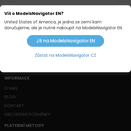
Víš o ModelsNavigator EN?
United States of America, je jedna ze zemí kam
doručujeme, ale je nutné nakoupit na ModelsNavigator EN.
KONTAKT
Jít na ModelsNavigator EN
Najdete nás na adrese:
Hálova 16, 851 01 Bratislava
(budova SPŠ elektrotechnické, boční vchod)
Zůstat na ModelsNavigator CZ
t
el:
+421 948 068 744
mail:
info@modelsnavigator.com
INFORMACE
O NÁS
BLOG
KONTAKT
OBCHODNÍ PODMÍNKY
PLATEBNÍ METODY