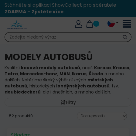
Stáhněte si aplikaci ShowCollect pro sběratele
ZDARMA –
Zjistěte více
Přepn
0
naviga
Hledat
MODELY AUTOBUSŮ
Kvalitní
kovové modely autobusů
, např.
Karosa
,
Krauss
,
Tatra
,
Mercedes-benz
,
MAN
,
Ikarus
,
Škoda
a mnoho
dalších. Nabízíme široký výběr různých
městských
autobusů
, historických
londýnských autobusů
, tzv.
doubledeckerů
, ale i dnešních, a mnoho dalších.
Filtry
52 produktů
Skladem