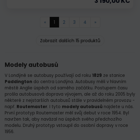
3 190,00 KČ
«
1
2
3
4
»
Zobrazit dalších 15 produktů
Modely autobusů
V Londýně se autobusy používají od roku
1829
ze stanice
Paddington
do centra Londýna. Autobusy měli v hlavním
městě Anglie úspěch od samého začátku. Postupem času
prošla autobusová doprava vývojem, ale až do roku 2005 byly
některé z nejstarších autobusů stále v pravidelném provozu -
např.
Routemaster
. I tyto
modely autobusů
najdete u nás.
První prototyp Routemaster měl svůj debut v roce 1954. Byl
navržen tak, aby navázal na úspěch svého předchozího
modelu. Druhý prototyp vstoupil do osobní dopravy v roce
1956.