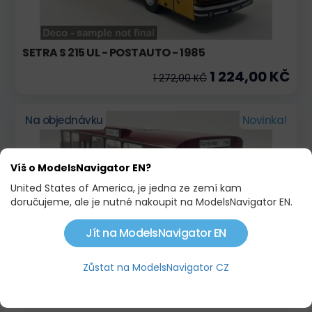
SETRA S 215 UL - POSTAUTO - 1985
1 224,00 KČ
1 272,00 KČ
Na objednávku
Novinka!
Víš o ModelsNavigator EN?
United States of America, je jedna ze zemí kam
doručujeme, ale je nutné nakoupit na ModelsNavigator EN.
Jít na ModelsNavigator EN
MAN SL 200 DB - SPIELOTHEK - 1975
Zůstat na ModelsNavigator CZ
1 224,00 KČ
1 272,00 KČ