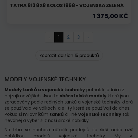
TATRA 813 8X8 KOLOS 1968 - VOJENSKÁ ZELENÁ
1 375,00 KČ
«
1
2
3
»
Zobrazit dalších 15 produktů
MODELY VOJENSKÉ TECHNIKY
Modely tanků a vojenské techniky
patriak k jedním z
nejzajímavějších.
Jsou to
sběratelské modely
které jsou
zpracovány podle reálných tanků a vojenské techniky která
se používala ve válkách, ale i ty které se používají do dnes.
Pokud si milovníkům
tanků
či jiné
vojenské techniky
tak
neváhej a vyber si z naší široké nabídky.
Na trhu se nachází několik prodejců se širší nebo užší
nabídkou modelů vojenské techniky.
My v