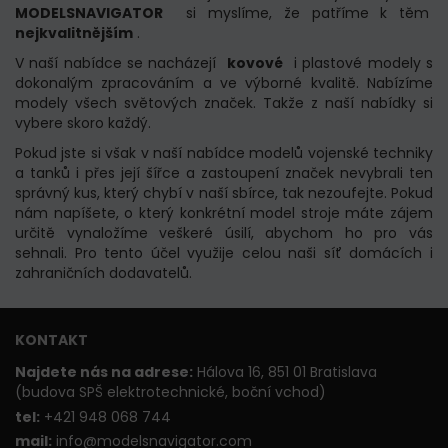
MODELSNAVIGATOR
si myslíme, že patříme k těm
nejkvalitnějším
.
V naší nabídce se nacházejí
kovové
i plastové modely s
dokonalým zpracováním a ve výborné kvalitě.
Nabízíme
modely všech světových značek.
Takže z naší nabídky si
vybere skoro každý.
Pokud jste si však v naší nabídce modelů vojenské techniky
a tanků i přes její šířce a zastoupení značek nevybrali ten
správný kus, který chybí v naší sbírce, tak nezoufejte.
Pokud
nám napíšete, o který konkrétní model stroje máte zájem
určitě vynaložíme veškeré úsilí, abychom ho pro vás
sehnali.
Pro tento účel využije celou naši síť domácích i
zahraničních dodavatelů.
KONTAKT
Najdete nás na adrese:
Hálova 16, 851 01 Bratislava
(budova SPŠ elektrotechnické, boční vchod)
t
el:
+421 948 068 744
mail:
info@modelsnavigator.com