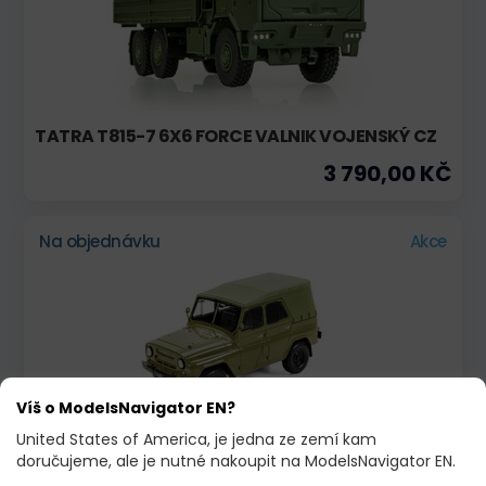
TATRA T815-7 6X6 FORCE VALNIK VOJENSKÝ CZ
3 790,00 KČ
Na objednávku
Akce
Víš o ModelsNavigator EN?
United States of America, je jedna ze zemí kam
doručujeme, ale je nutné nakoupit na ModelsNavigator EN.
UAZ 469, ZELENÁ, 1975