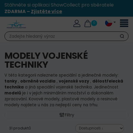
Stáhněte si aplikaci ShowCollect pro sběratele
ZDARMA –
Zjistěte více
Přepn
0
naviga
Hledat
MODELY VOJENSKÉ
TECHNIKY
V této kategorii naleznete speciální a jedinečné modely:
tanky
,
obrněné vozidla
,
vojenské vozy
,
dělostřelecká
technika
a jiná speciální vojenské technika.
Jedinečnost
modelů
je i v jejich minimálním množství a dokonalém
zpracování.
Kovové modely, plastové modely a resinové
modely najdete u nás za nejlepší ceny na trhu.
Filtry
31 produktů