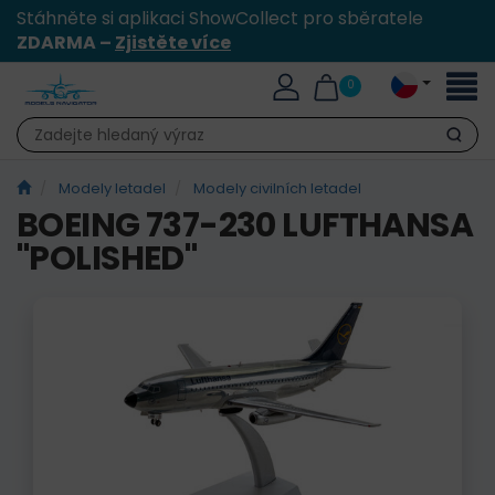
Stáhněte si aplikaci ShowCollect pro sběratele
ZDARMA –
Zjistěte více
Přepn
0
naviga
Hledat
Modely letadel
Modely civilních letadel
BOEING 737-230 LUFTHANSA
"POLISHED"