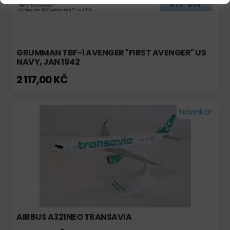
GRUMMAN TBF-1 AVENGER "FIRST AVENGER" US
NAVY, JAN 1942
2 117,00 KČ
Novinka!
AIRBUS A321NEO TRANSAVIA