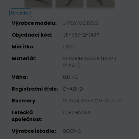
Novinka!
Výrobce modelu:
J FOX MODELS
Objednací kód:
JF-737-2-013P
Měřítko:
1:200
Materiál:
KOMBINOVANĚ (KOV /
PLAST)
Váha:
0.8 KG
Registrační číslo:
D-ABHD
Rozměry:
15.3×14.2×5.6 CM
(D×Š×V)
Letecká
LUFTHANSA
společnost:
Výrobce letadla:
BOEING