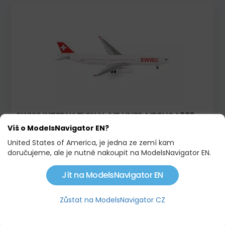
SWISS INTERNATIONAL AIR LINES AIRBUS A330-
300
Víš o ModelsNavigator EN?
1 145,00 KČ
United States of America, je jedna ze zemí kam
doručujeme, ale je nutné nakoupit na ModelsNavigator EN.
Novinka!
Jít na ModelsNavigator EN
Zůstat na ModelsNavigator CZ