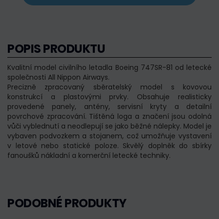
POPIS PRODUKTU
Kvalitní model civilního letadla Boeing 747SR-81 od letecké
společnosti All Nippon Airways.
Precizně zpracovaný sběratelský model s kovovou
konstrukcí a plastovými prvky. Obsahuje realisticky
provedené panely, antény, servisní kryty a detailní
povrchové zpracování. Tištěná loga a značení jsou odolná
vůči vyblednutí a neodlepují se jako běžné nálepky. Model je
vybaven podvozkem a stojanem, což umožňuje vystavení
v letové nebo statické poloze. Skvělý doplněk do sbírky
fanoušků nákladní a komerční letecké techniky.
PODOBNÉ PRODUKTY