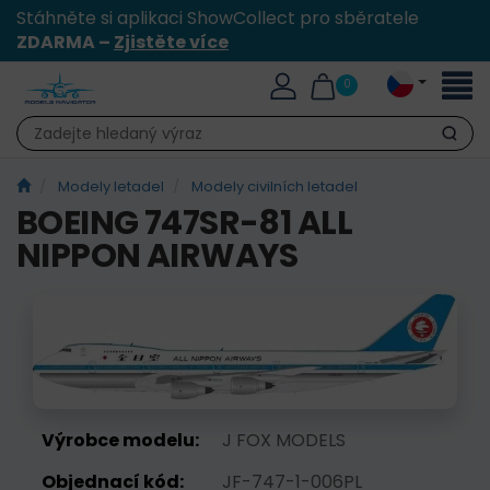
Stáhněte si aplikaci ShowCollect pro sběratele
ZDARMA –
Zjistěte více
Přepn
0
naviga
Hledat
Modely letadel
Modely civilních letadel
BOEING 747SR-81 ALL
NIPPON AIRWAYS
Výrobce modelu:
J FOX MODELS
Objednací kód:
JF-747-1-006PL