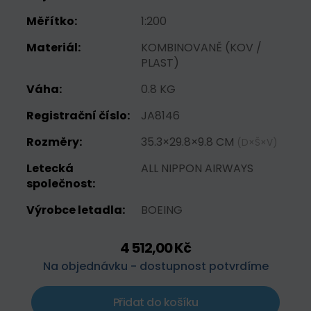
Měřítko:
1:200
Materiál:
KOMBINOVANĚ (KOV /
PLAST)
Váha:
0.8 KG
Registrační číslo:
JA8146
Rozměry:
35.3×29.8×9.8 CM
(D×Š×V)
Letecká
ALL NIPPON AIRWAYS
společnost:
Výrobce letadla:
BOEING
4 512,00 Kč
Na objednávku - dostupnost potvrdíme
Přidat do košíku