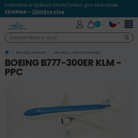
Stáhněte si aplikaci ShowCollect pro sběratele
ZDARMA –
Zjistěte více
Přepn
0
naviga
Hledat
Modely letadel
Modely civilních letadel
BOEING B777-300ER KLM -
PPC