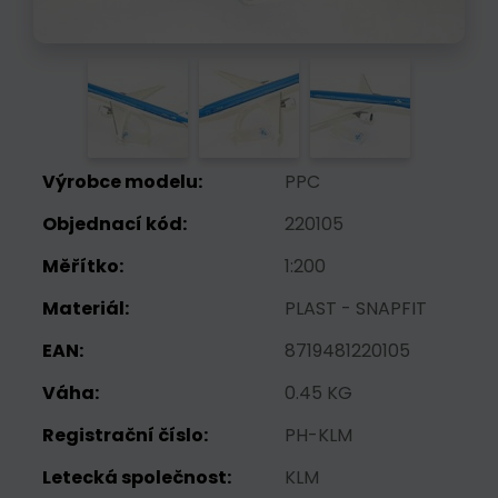
Výrobce modelu:
PPC
Objednací kód:
220105
Měřítko:
1:200
Materiál:
PLAST - SNAPFIT
EAN:
8719481220105
Váha:
0.45 KG
Registrační číslo:
PH-KLM
Letecká společnost:
KLM