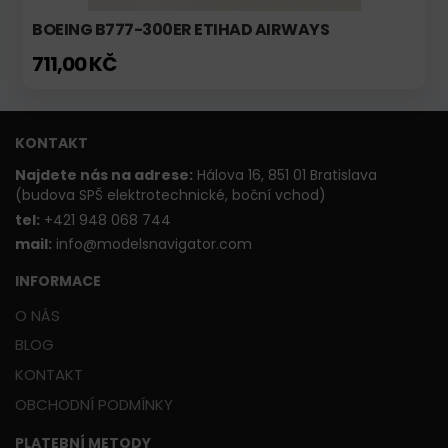
BOEING B777-300ER ETIHAD AIRWAYS
711,00 KČ
KONTAKT
Najdete nás na adrese:
Hálova 16, 851 01 Bratislava
(budova SPŠ elektrotechnické, boční vchod)
t
el:
+421 948 068 744
mail:
info@modelsnavigator.com
INFORMACE
O NÁS
BLOG
KONTAKT
OBCHODNÍ PODMÍNKY
PLATEBNÍ METODY