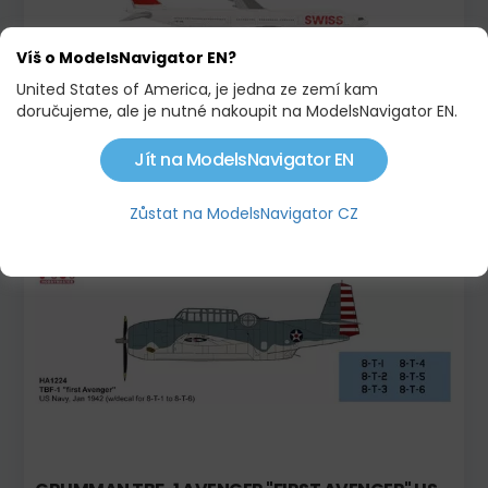
Víš o ModelsNavigator EN?
United States of America, je jedna ze zemí kam
doručujeme, ale je nutné nakoupit na ModelsNavigator EN.
SWISS INTERNATIONAL AIR LINES AIRBUS A330-
Jít na ModelsNavigator EN
300
1 145,00 KČ
Zůstat na ModelsNavigator CZ
Novinka!