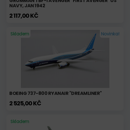
GRUMMAN TBF-1 AVENGER "FIRST AVENGER" US
NAVY, JAN 1942
2 117,00 KČ
Skladem
Novinka!
BOEING 737-800 RYANAIR "DREAMLINER"
2 525,00 KČ
Skladem