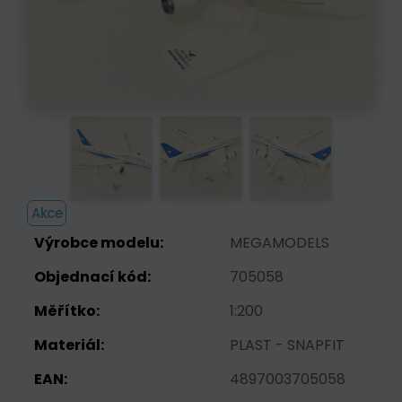
Akce
Výrobce modelu:
MEGAMODELS
Objednací kód:
705058
Měřítko:
1:200
Materiál:
PLAST - SNAPFIT
EAN:
4897003705058