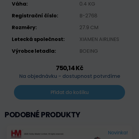
Váha:
0.4 KG
Registrační číslo:
B-2768
Rozměry:
27.9 CM
Letecká společnost:
XIAMEN AIRLINES
Výrobce letadla:
BOEING
750,14 Kč
Na objednávku - dostupnost potvrdíme
Přidat do košíku
PODOBNÉ PRODUKTY
Novinka!