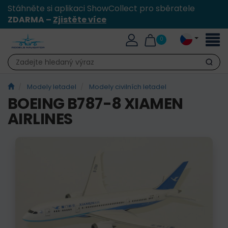
Stáhněte si aplikaci ShowCollect pro sběratele
ZDARMA –
Zjistěte více
Přepn
0
naviga
Hledat
Modely letadel
Modely civilních letadel
BOEING B787-8 XIAMEN
AIRLINES