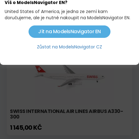
Víš o ModelsNavigator EN?
United States of America, je jedna ze zemí kam
AIRBUS A321NEO TRANSAVIA
doručujeme, ale je nutné nakoupit na ModelsNavigator EN.
584,00 KČ
Jít na ModelsNavigator EN
Zůstat na ModelsNavigator CZ
SWISS INTERNATIONAL AIR LINES AIRBUS A330-
300
1 145,00 KČ