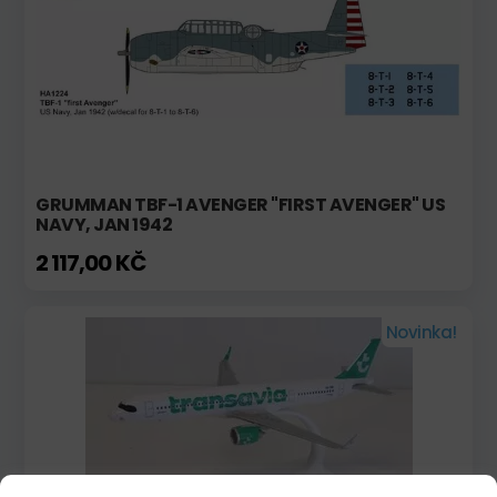
GRUMMAN TBF-1 AVENGER "FIRST AVENGER" US
NAVY, JAN 1942
2 117,00 KČ
Novinka!