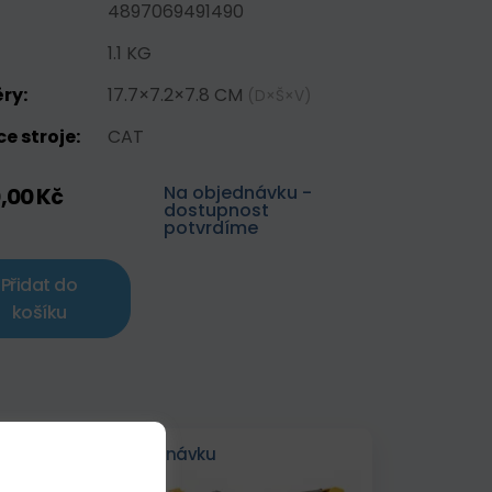
4897069491490
1.1 KG
ry:
17.7×7.2×7.8 CM
(D×Š×V)
e stroje:
CAT
Na objednávku -
,00 Kč
dostupnost
potvrdíme
Přidat do
košíku
Na objednávku