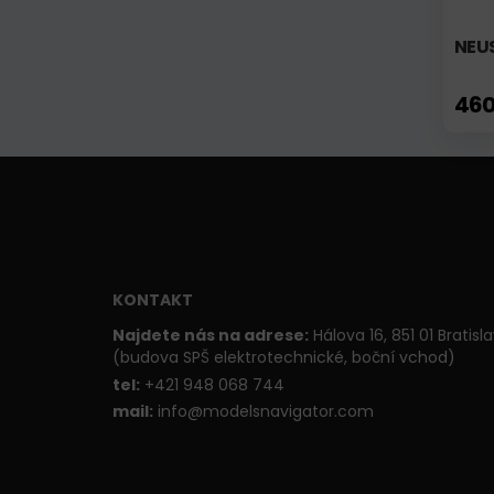
NEU
460
KONTAKT
Najdete nás na adrese:
Hálova 16, 851 01 Bratisl
(budova SPŠ elektrotechnické, boční vchod)
t
el:
+421 948 068 744
mail:
info@modelsnavigator.com