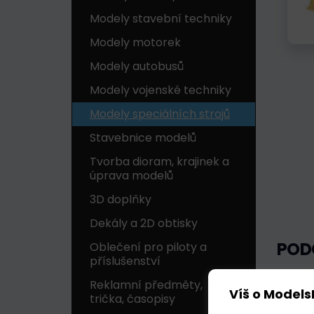
Modely stavební techniky
Modely motorek
Modely autobusů
Modely vojenské techniky
Modely speciálních strojů
Stavebnice modelů
Tvorba dioram, krajinek a
úprava modelů
3D doplňky
Dekály a 2D obtisky
POD
Oblečení pro piloty a
příslušenství
Reklamní předměty,
Na 
Víš o Models
trička, časopisy