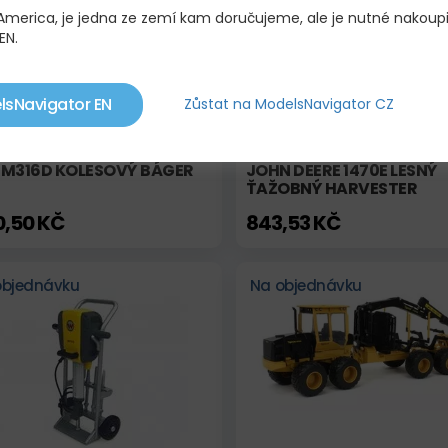
 America, je jedna ze zemí kam doručujeme, ale je nutné nakoup
EN.
lsNavigator EN
Zůstat na ModelsNavigator CZ
 M316D KOLESOVÝ BÁGER
JOHN DEERE 1470E LESNÝ
ŤAŽOBNÝ HARVESTER
10,50 KČ
843,53 KČ
objednávku
Na objednávku