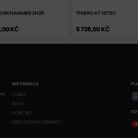
SON HAMMER EH25
TIGERCAT 1075C
,00 KČ
5 738,00 KČ
INFORMACE
PL
ava
O NÁS
BLOG
SO
KONTAKT
OBCHODNÍ PODMÍNKY