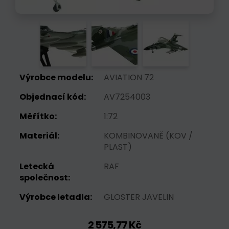
Výrobce modelu:
AVIATION 72
Objednací kód:
AV7254003
Měřítko:
1:72
Materiál:
KOMBINOVANĚ (KOV /
PLAST)
Letecká
RAF
společnost:
Výrobce letadla:
GLOSTER JAVELIN
2 575,77 Kč