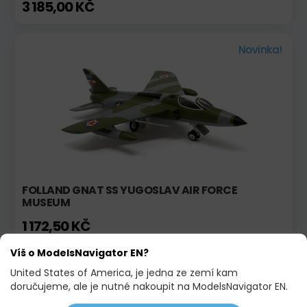
3 185,00 KČ
Novinka!
FOLLAND GNAT SS YUGOSLAV AIR FORCE
MUSEUM
1 172,50 KČ
Víš o ModelsNavigator EN?
Skladem
Akce
United States of America, je jedna ze zemí kam
doručujeme, ale je nutné nakoupit na ModelsNavigator EN.