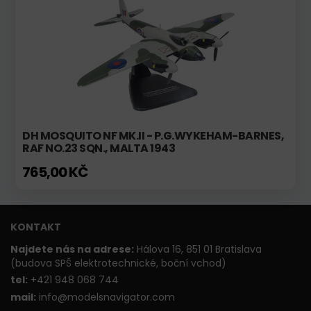
DH MOSQUITO NF MK.II - P.G.WYKEHAM-BARNES,
RAF NO.23 SQN., MALTA 1943
765,00 KČ
KONTAKT
Najdete nás na adrese:
Hálova 16, 851 01 Bratislava
(budova SPŠ elektrotechnické, boční vchod)
t
el:
+421 948 068 744
mail:
info@modelsnavigator.com