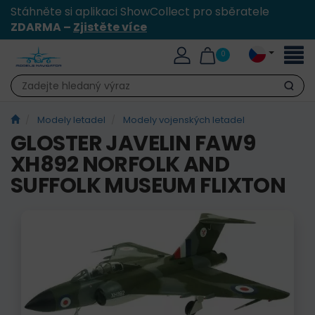
Stáhněte si aplikaci ShowCollect pro sběratele
ZDARMA –
Zjistěte více
Přepn
0
naviga
Hledat
Modely letadel
Modely vojenských letadel
GLOSTER JAVELIN FAW9
XH892 NORFOLK AND
SUFFOLK MUSEUM FLIXTON