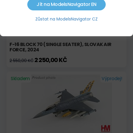
Jít na ModelsNavigator EN
Zůstat na ModelsNavigator CZ
F-16 BLOCK 70 (SINGLE SEATER), SLOVAK AIR
FORCE, 2024
2 250,00 KČ
2 550,00 KČ
Skladem
Výprodej!