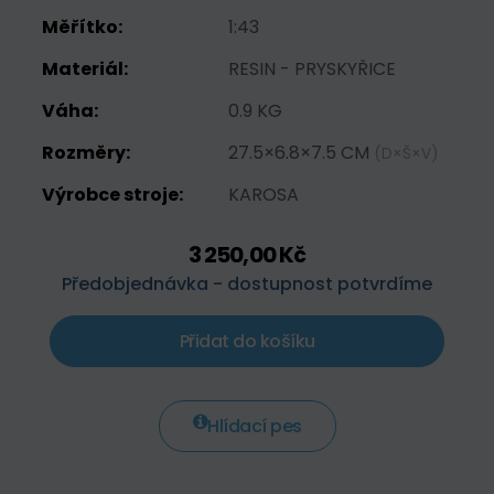
Měřítko:
1:43
Materiál:
RESIN - PRYSKYŘICE
Váha:
0.9 KG
Rozměry:
27.5×6.8×7.5 CM
(D×Š×V)
Výrobce stroje:
KAROSA
3 250,00 Kč
Předobjednávka - dostupnost potvrdíme
Přidat do košíku
Hlídací pes