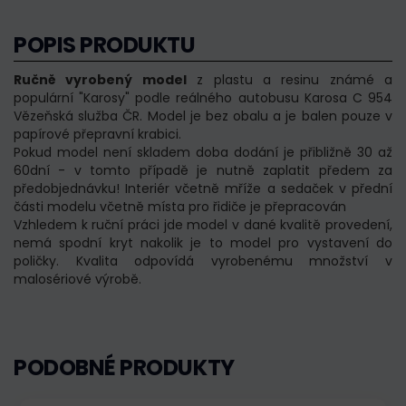
POPIS PRODUKTU
Ručně vyrobený model
z plastu a resinu známé a
populární "Karosy" podle reálného autobusu Karosa C 954
Vězeňská služba ČR. Model je bez obalu a je balen pouze v
papírové přepravní krabici.
Pokud model není skladem doba dodání je přibližně 30 až
60dní - v tomto případě je nutně zaplatit předem za
předobjednávku! Interiér včetně mříže a sedaček v přední
části modelu včetně místa pro řidiče je přepracován
Vzhledem k ruční práci jde model v dané kvalitě provedení,
nemá spodní kryt nakolik je to model pro vystavení do
poličky. Kvalita odpovídá vyrobenému množství v
malosériové výrobě.
PODOBNÉ PRODUKTY