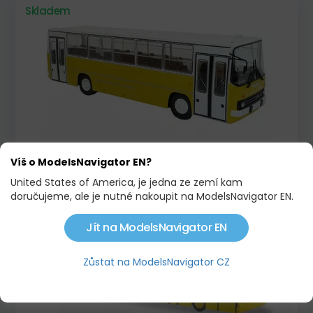
Skladem
IKARUS 260.51, 1975
Víš o ModelsNavigator EN?
1 224,00 KČ
United States of America, je jedna ze zemí kam
doručujeme, ale je nutné nakoupit na ModelsNavigator EN.
Skladem
Jít na ModelsNavigator EN
Zůstat na ModelsNavigator CZ