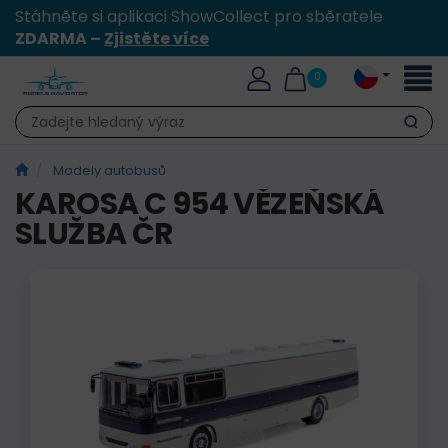
Stáhněte si aplikaci ShowCollect pro sběratele
ZDARMA –
Zjistěte více
Přepn
0
naviga
Hledat
Modely autobusů
KAROSA C 954 VĚZEŇSKÁ
SLUŽBA ČR