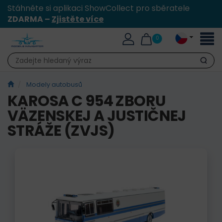
Stáhněte si aplikaci ShowCollect pro sběratele
ZDARMA –
Zjistěte více
Přepn
0
naviga
Hledat
Modely autobusů
KAROSA C 954 ZBORU
VÄZENSKEJ A JUSTIČNEJ
STRÁŽE (ZVJS)