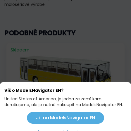
malosériové výrobě.
PODOBNÉ PRODUKTY
Skladem
Víš o ModelsNavigator EN?
United States of America, je jedna ze zemí kam
doručujeme, ale je nutné nakoupit na ModelsNavigator EN.
IKARUS 260.51, 1975
Jít na ModelsNavigator EN
1 224,00 KČ