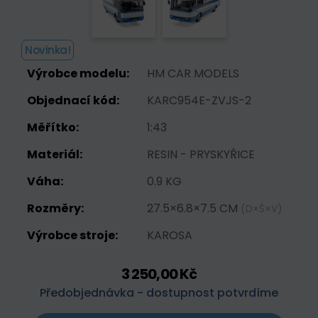
Novinka!
Výrobce modelu:
HM CAR MODELS
Objednací kód:
KARC954E-ZVJS-2
Měřítko:
1:43
Materiál:
RESIN - PRYSKYŘICE
Váha:
0.9 KG
Rozměry:
27.5×6.8×7.5 CM
(D×Š×V)
Výrobce stroje:
KAROSA
3 250,00 Kč
Předobjednávka - dostupnost potvrdíme