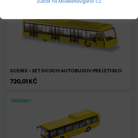
Zůstat na ModelsNavigator CZ
Skladem
SCENIX - SET DVOCH AUTOBUSOV PRE LETISKO
720,01 KČ
Skladem