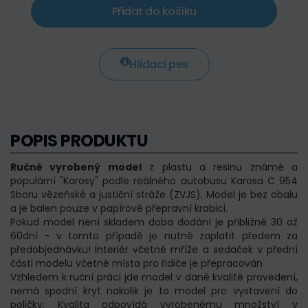
Přidat do košíku
Hlídací pes
POPIS PRODUKTU
Ručně vyrobený model
z plastu a resinu známé a
populární "Karosy" podle reálného autobusu Karosa C 954
Sboru vězeňské a justiční stráže (ZVJS). Model je bez obalu
a je balen pouze v papírové přepravní krabici.
Pokud model není skladem doba dodání je přibližně 30 až
60dní - v tomto případě je nutně zaplatit předem za
předobjednávku! Interiér včetně mříže a sedaček v přední
části modelu včetně místa pro řidiče je přepracován
Vzhledem k ruční práci jde model v dané kvalitě provedení,
nemá spodní kryt nakolik je to model pro vystavení do
poličky. Kvalita odpovídá vyrobenému množství v