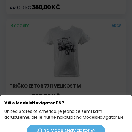
380,00 KČ
440,00 KČ
Skladem
Akce
TRIČKO ZETOR 7711 VELIKOST M
380,00 KČ
440,00 KČ
Víš o ModelsNavigator EN?
United States of America, je jedna ze zemí kam
Skladem
Novinka!
doručujeme, ale je nutné nakoupit na ModelsNavigator EN.
Jít na ModelsNavigator EN