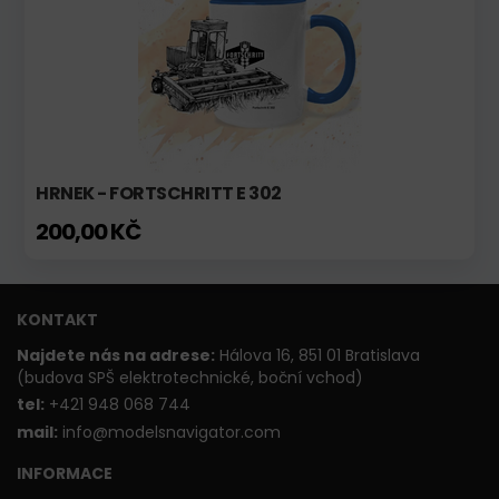
HRNEK - FORTSCHRITT E 302
200,00 KČ
KONTAKT
Najdete nás na adrese:
Hálova 16, 851 01 Bratislava
(budova SPŠ elektrotechnické, boční vchod)
t
el:
+421 948 068 744
mail:
info@modelsnavigator.com
INFORMACE