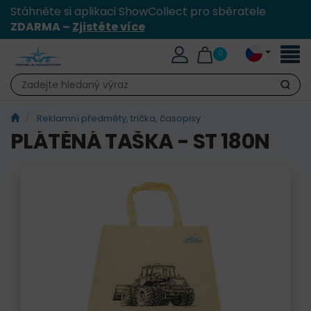
Stáhněte si aplikaci ShowCollect pro sběratele
ZDARMA –
Zjistěte více
Přepn
0
naviga
Hledat
Reklamní předměty, trička, časopisy
PLÁTĚNÁ TAŠKA - ST 180N