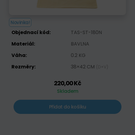
Novinka!
Objednací kód:
TAS-ST-180N
Materiál:
BAVLNA
Váha:
0.2 KG
Rozměry:
38×42 CM
(D×V)
220,00 Kč
Skladem
Přidat do košíku