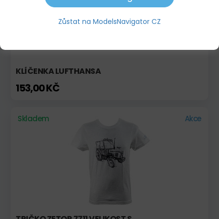
Zůstat na ModelsNavigator CZ
KLÍČENKA LUFTHANSA
153,00 KČ
Skladem
Akce
TRIČKO ZETOR 7711 VELIKOST S