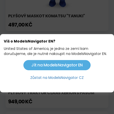
PLYŠOVÝ MASKOT KOMATSU "TANUKI"
497,00 KČ
Na objednávku
Víš o ModelsNavigator EN?
United States of America, je jedna ze zemí kam
doručujeme, ale je nutné nakoupit na ModelsNavigator EN.
Jít na ModelsNavigator EN
Zůstat na ModelsNavigator CZ
PLYŠOVÝ TRAKTOR CLAAS XERION S PÁSOM
949,00 KČ