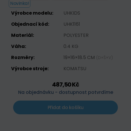
Novinka!
Výrobce modelu:
UHKIDS
Objednací kód:
UHK1161
Materiál:
POLYESTER
Váha:
0.4 KG
Rozměry:
19×16×18.5 CM
(D×Š×V)
Výrobce stroje:
KOMATSU
487,50 Kč
Na objednávku - dostupnost potvrdíme
Přidat do košíku