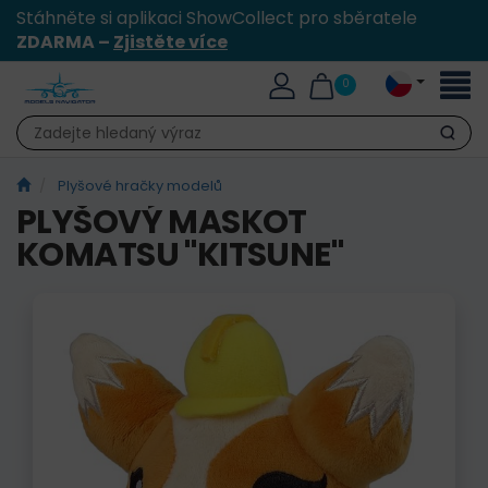
Stáhněte si aplikaci ShowCollect pro sběratele
ZDARMA –
Zjistěte více
Přepn
0
naviga
Hledat
Plyšové hračky modelů
PLYŠOVÝ MASKOT
KOMATSU "KITSUNE"