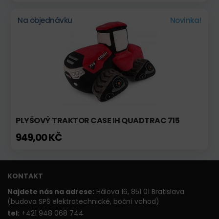
Na objednávku
Novinka!
PLYŠOVÝ TRAKTOR CASE IH QUADTRAC 715
949,00 KČ
KONTAKT
Najdete nás na adrese:
Hálova 16, 851 01 Bratislava
(budova SPŠ elektrotechnické, boční vchod)
t
el:
+421 948 068 744