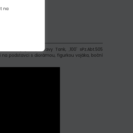
it na
. 181 early prod.) Heavy Tank, ‚100' sPz.Abt.505
na podstavci s diorámou, figurkou vojáka, boční