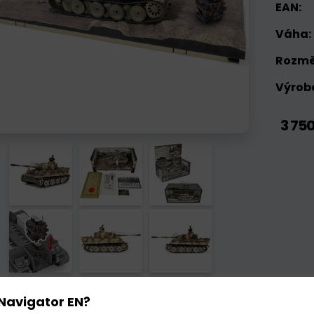
EAN:
Váha:
Rozmě
Výrobc
3 75
Navigator EN?