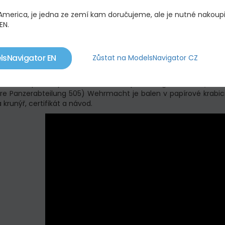
 America, je jedna ze zemí kam doručujeme, ale je nutné nakoup
EN.
lsNavigator EN
Zůstat na ModelsNavigator CZ
IS PRODUKTU
í kovovo-plastový model tanku Pz.Kpfw.VI Tiger Ausf.E (Sd.Kfz
e Panzerabteilung 505) Wehrmacht je balen v papírové krabici 
 krunýř, certifikát a návod.