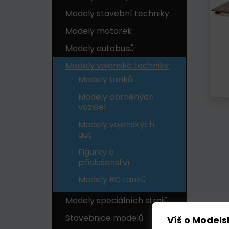
Modely stavební techniky
Modely motorek
Modely autobusů
Modely vojenské techniky
Modely tanků
Modely obrněných
vozidel
Modely vojenských
aut
Figurky a
příslušenství
Modely RC tanků
Modely speciálních strojů
Stavebnice modelů
Víš o Models