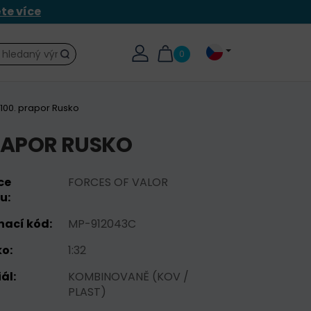
ěte více
0
Hledat
r 100. prapor Rusko
 PRAPOR RUSKO
ce
FORCES OF VALOR
u:
nací kód:
MP-912043C
o:
1:32
ál:
KOMBINOVANĚ (KOV /
PLAST)