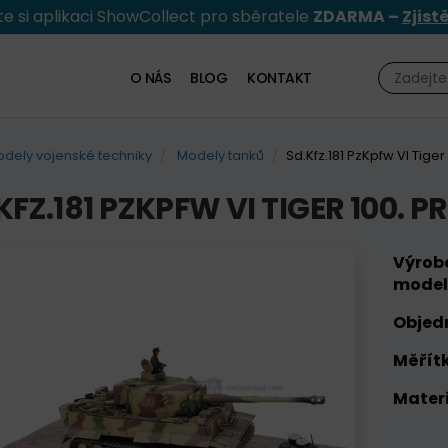
e si aplikaci ShowCollect pro sběratele
ZDARMA –
Zjist
O NÁS
BLOG
KONTAKT
dely vojenské techniky
Modely tanků
Sd.Kfz.181 PzKpfw VI Tige
KFZ.181 PZKPFW VI TIGER 100.
Výrob
model
Objed
Měřítk
Materi