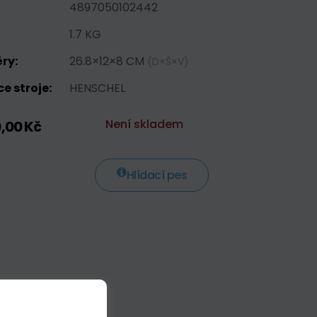
4897050102442
1.7 KG
ry:
26.8×12×8 CM
(D×Š×V)
e stroje:
HENSCHEL
Není skladem
0,00 Kč
Hlídací pes