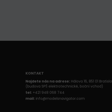
KONTAKT
Najdete nás na adrese:
Hálova 16, 851 01 Bratisl
(budova SPŠ elektrotechnické, boční vchod)
t
el:
+421 948 068 744
mail:
info@modelsnavigator.com