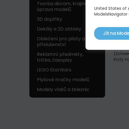
Tvorba dioram, krajinek a
United States of
úprava modelů
ModelsNavigator 
3D doplňky
Dekály a 2D obtisky
Jít na Mode
POP
Oblečení pro piloty a
příslušenství
Kvalitn
(Schwer
Reklamní předměty,
kryty na
trička, časopisy
LEGO StarWars
Plyšové hračky modelů
Modely vlaků a železnic