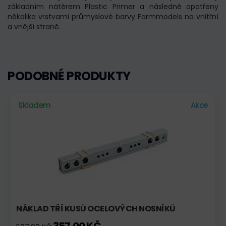
základním nátěrem Plastic Primer a následně opatřeny
několika vrstvami průmyslové barvy Farmmodels na vnitřní
a vnější straně.
PODOBNÉ PRODUKTY
Skladem
Akce
NÁKLAD TŘÍ KUSŮ OCELOVÝCH NOSNÍKŮ
357,00 KČ