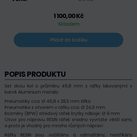
1 100,00 Kč
Skladem
Přidat do košíku
POPIS PRODUKTU
Set dvou kol o průměru 46,8 mm s ráfky lakovanými v
barvě Aluminium metalic
Pneumatiky cca: Ø 46,8 x 28,5 mm šířka
Pneumatika s otvorem v ráfku cca: Ø 24,5 mm
Rozměry (BPW) středový ráfek krytky náboje: Ø 9 mm
Otvor pro nápravu RESIN ráfek snadno vyvrtáte větší sami,
a proto je vhodný pro mnoho různých náprav!
Ráfky RESIN jsou vyčištěny a odmaštěny, nastříkány