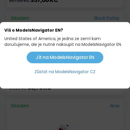
507,00 KČ
Skladem
Black Friday
Víš o ModelsNavigator EN?
United States of America, je jedna ze zemí kam
doručujeme, ale je nutné nakoupit na ModelsNavigator EN.
Jít na ModelsNavigator EN
Zůstat na ModelsNavigator CZ
BEDNIČKA NA OVOCE A ZELENINU 25X25X20
63,75 KČ
89,25 KČ
Skladem
Akce