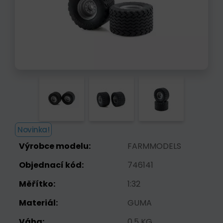
Novinka!
Výrobce modelu:
FARMMODELS
Objednací kód:
746141
Měřítko:
1:32
Materiál:
GUMA
Váha:
0.5 KG