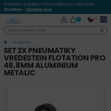
Stáhněte si aplikaci ShowCollect pro sběratele
ZDARMA –
Zjistěte více
Přepn
0
naviga
Hledat
3D doplňky
SET 2X PNEUMATIKY
VREDESTEIN FLOTATION PRO
46,8MM ALUMINIUM
METALIC