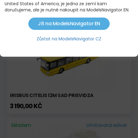
SCENIX - SET DVOCH AUTOBUSOV PRE LETISKO
United States of America, je jedna ze zemí kam
doručujeme, ale je nutné nakoupit na ModelsNavigator EN.
720,01 KČ
Jít na ModelsNavigator EN
Skladem
Zůstat na ModelsNavigator CZ
IRISBUS CITELIS 12M SAD PRIEVIDZA
3 190,00 KČ
Skladem
Limitovaná edice!