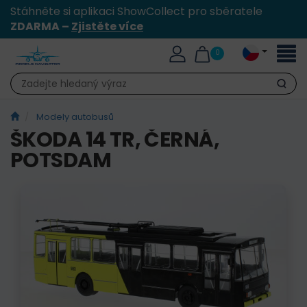
Stáhněte si aplikaci ShowCollect pro sběratele
ZDARMA –
Zjistěte více
Přepn
0
naviga
Hledat
Modely autobusů
ŠKODA 14 TR, ČERNÁ,
POTSDAM