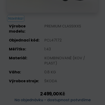
Novinka!
Výrobce
PREMIUM CLASSIXXS
modelu:
Objednací kód:
PCL47172
Měřítko:
1:43
Materiál:
KOMBINOVANĚ (KOV /
PLAST)
Váha:
0.8 KG
Výrobce stroje:
ŠKODA
2 499,00 Kč
Na objednávku - dostupnost potvrdíme