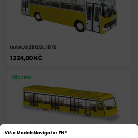
IKARUS 260.51, 1975
1 224,00 KČ
Skladem
Víš o ModelsNavigator EN?