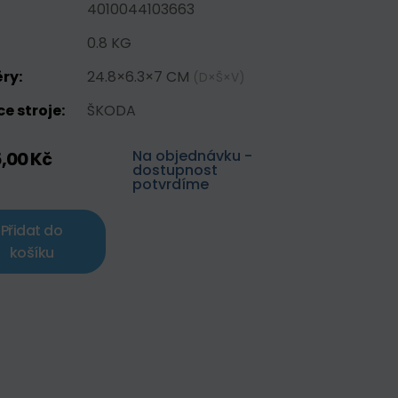
4010044103663
0.8 KG
ry:
24.8×6.3×7 CM
(D×Š×V)
e stroje:
ŠKODA
Na objednávku -
5,00 Kč
dostupnost
potvrdíme
Přidat do
košíku