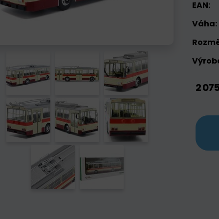
EAN:
Váha:
Rozmě
Výrobc
2 07