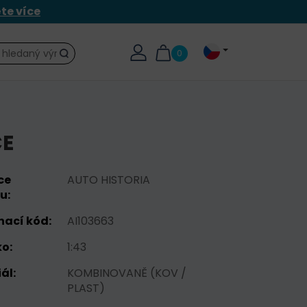
ěte více
0
Hledat
CE
ce
AUTO HISTORIA
u:
nací kód:
AI103663
o:
1:43
ál:
KOMBINOVANĚ (KOV /
PLAST)