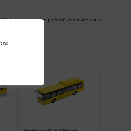
 CZ. Model je detailně a precizně zpracován podle
 krabičce.
it na
Skladem