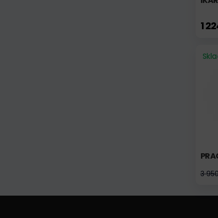
IKAR
1 2
Skl
PRA
3 95