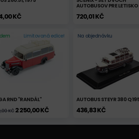
US 260.51, 1975
SCENIX - SET DVOCH
AUTOBUSOV PRE LETISKO
24,00 KČ
720,01 KČ
adem
Limitovaná edice!
Na objednávku
GA RND "RANDÁL"
AUTOBUS STEYR 380 Q 19
2 250,00 KČ
436,83 KČ
0,00 KČ