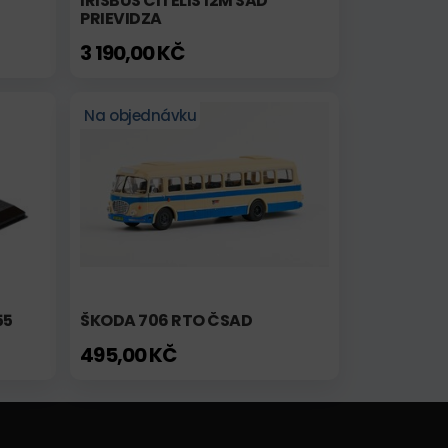
IRISBUS CITELIS 12M SAD
PRIEVIDZA
3 190,00 KČ
Na objednávku
55
ŠKODA 706 RTO ČSAD
495,00 KČ