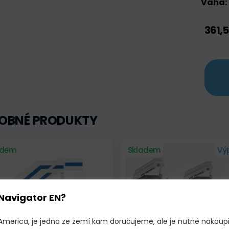
Váha:
361,5
OBNÉ PRODUKTY
adem
Skladem
Vý
Navigator EN?
 America, je jedna ze zemí kam doručujeme, ale je nutné nakoup