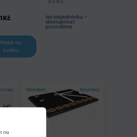
0.2 KG
Na objednávku -
1 Kč
dostupnost
potvrdíme
Přidat do
košíku
prodej
Skladem
Novinka!
it na