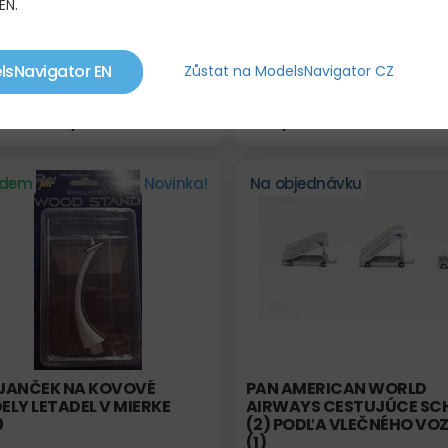
EN.
YBLIVÉ SCHODY PRO
AIR FRANCE HISTORICKÉ
TUJÍCÍ
SCHODY PRO CESTUJÍCIC
lsNavigator EN
Zůstat na ModelsNavigator CZ
S VLEČNÝM VOZIDLEM (1)
255,00 KČ
482,00 KČ
00 KČ
adem
Novinka!
Na objednávku
JANČEK NA KOVOVÉ
PAN AMERICAN WORLD
LY LETADEL V MIERKE
AIRWAYS CESTUJÚCE SC
0
(2) PODĽA VLEČNÉHO VOZ
(1)