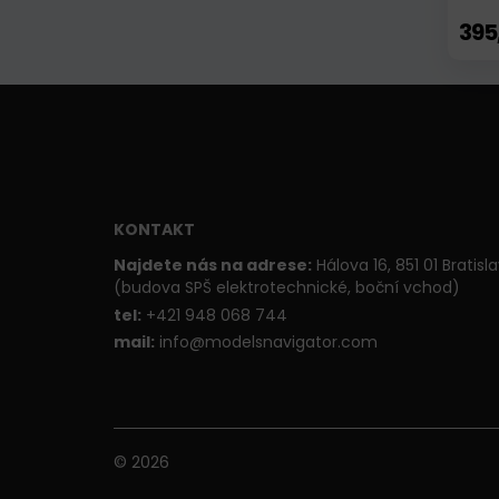
395
KONTAKT
Najdete nás na adrese:
Hálova 16, 851 01 Bratisl
(budova SPŠ elektrotechnické, boční vchod)
t
el:
+421 948 068 744
mail:
info@modelsnavigator.com
© 2026