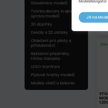
ModelsNavigator 
Stavebnice modelů
Tvorba dioram, krajinek a
POH
úprava modelů
CES
Jít na Mode
3D doplňky
305,
Dekály a 2D obtisky
Oblečení pro piloty a
Skl
příslušenství
Reklamní předměty,
trička, časopisy
LEGO StarWars
Plyšové hračky modelů
Modely vlaků a železnic
STO
MODE
1:20