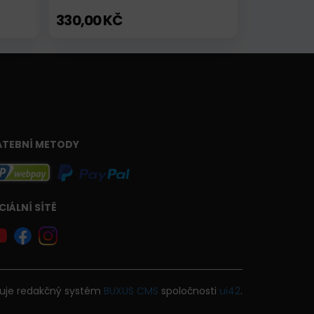
330,00 KČ
ATEBNÍ METODY
CIÁLNÍ SÍTĚ
uje
redakčný systém
BUXUS
CMS
spoločnosti
ui42
.