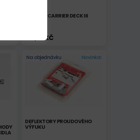
MODERN CARRIER DECK III
H (2)
512,50 KČ
Na objednávku
Novinka!
DEFLEKTORY PROUDOVÉHO
HODY
VÝFUKU
IDLA