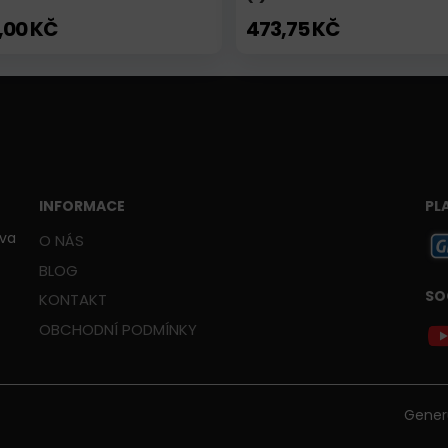
,00 KČ
473,75 KČ
INFORMACE
PL
ava
O NÁS
BLOG
SO
KONTAKT
OBCHODNÍ PODMÍNKY
Gener