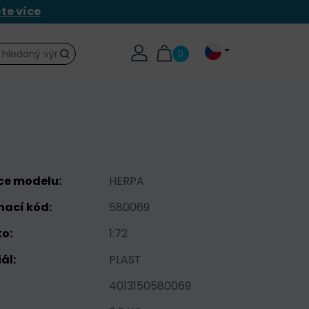
ěte více
0
Hledat
ce modelu:
HERPA
nací kód:
580069
o:
1:72
ál:
PLAST
4013150580069