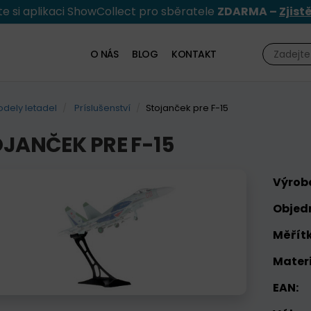
e si aplikaci ShowCollect pro sběratele
ZDARMA –
Zjist
O NÁS
BLOG
KONTAKT
dely letadel
Príslušenství
Stojanček pre F-15
JANČEK PRE F-15
Výrob
Objed
Měřítk
Materi
EAN: