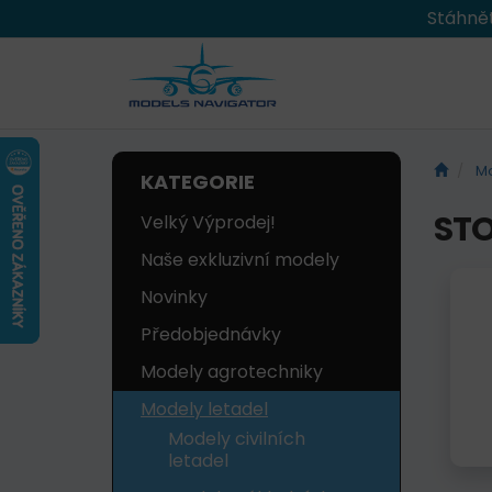
Stáhnět
Mo
KATEGORIE
STO
Velký Výprodej!
Naše exkluzivní modely
Novinky
Předobjednávky
Modely agrotechniky
Modely letadel
Modely civilních
letadel