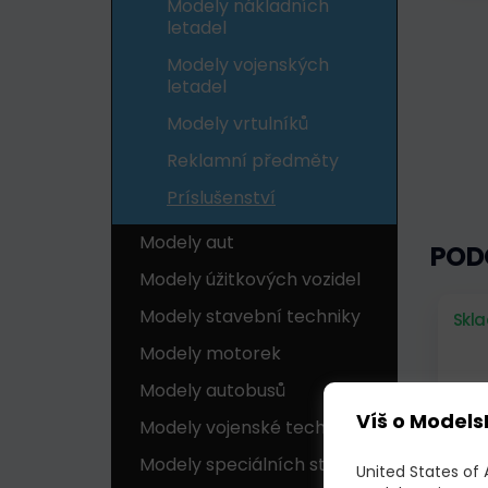
Modely nákladních
letadel
Modely vojenských
letadel
Modely vrtulníků
Reklamní předměty
Príslušenství
Modely aut
POD
Modely úžitkových vozidel
Modely stavební techniky
Skl
Modely motorek
Modely autobusů
Víš o Models
Modely vojenské techniky
Modely speciálních strojů
United States of