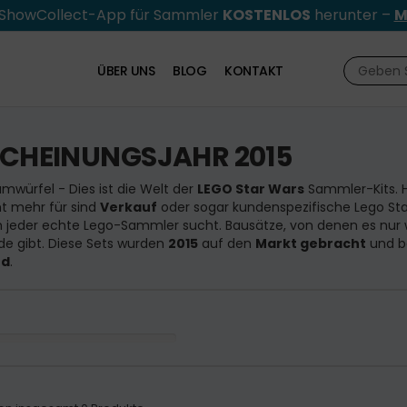
e ShowCollect-App für Sammler
KOSTENLOS
herunter –
M
ÜBER UNS
BLOG
KONTAKT
SCHEINUNGSJAHR 2015
mwürfel - Dies ist die Welt der
LEGO Star Wars
Sammler-Kits. Hi
ht mehr für sind
Verkauf
oder sogar kundenspezifische Lego Sta
jeder echte Lego-Sammler sucht. Bausätze, von denen es nur 
e gibt. Diese Sets wurden
2015
auf den
Markt gebracht
und b
nd
.