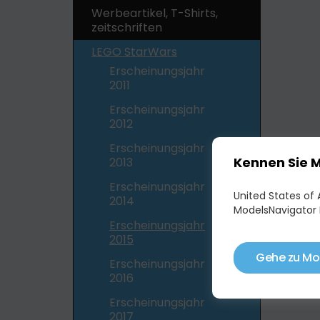
Werbeartikel, T-Shirts,
zeitschriften
LEGO StarWars
Erscheinungsjahr
2011
Erscheinungsjahr
2012
Erscheinungsjahr
Kennen Sie 
2013
Erscheinungsjahr
United States of A
2014
ModelsNavigator 
Erscheinungsjahr
2015
Gehe zu Mo
Erscheinungsjahr
2016
Erscheinungsjahr
2017