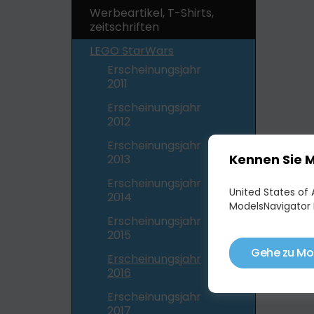
Werbeartikel, T-Shirts,
zeitschriften
LEGO StarWars
Erscheinungsjahr
2011
Erscheinungsjahr
2012
Erscheinungsjahr
Kennen Sie 
2013
Erscheinungsjahr
United States of A
2014
ModelsNavigator 
Erscheinungsjahr
2015
Gehe zu Mo
Erscheinungsjahr
2016
Erscheinungsjahr
2017