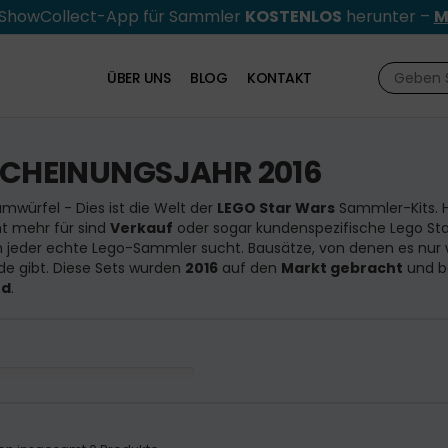
e ShowCollect-App für Sammler
KOSTENLOS
herunter –
M
ÜBER UNS
BLOG
KONTAKT
SCHEINUNGSJAHR 2016
mwürfel - Dies ist die Welt der
LEGO Star Wars
Sammler-Kits. Hi
ht mehr für sind
Verkauf
oder sogar kundenspezifische Lego Sta
jeder echte Lego-Sammler sucht. Bausätze, von denen es nur 
e gibt. Diese Sets wurden
2016
auf den
Markt gebracht
und b
nd
.