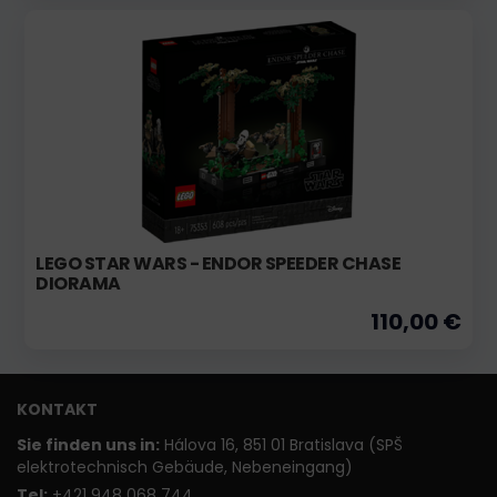
LEGO STAR WARS - ENDOR SPEEDER CHASE
DIORAMA
110,00 €
KONTAKT
Sie finden uns in:
Hálova 16, 851 01 Bratislava (SPŠ
elektrotechnisch Gebäude, Nebeneingang)
T
el:
+421 948 068 744