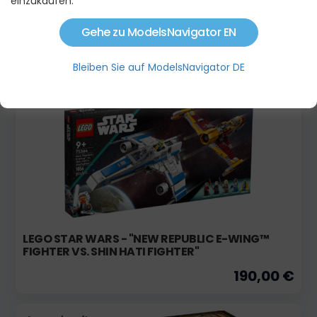
einzukaufen.
VENATOR-CLASS REPUBLIC ATTACK CRUISER
Gehe zu ModelsNavigator EN
649,99 €
Bleiben Sie auf ModelsNavigator DE
Ausverkauft
LEGO STAR WARS - "NEW REPUBLIC E-WING™
FIGHTER VS. SHIN HATI FIGHTER"
190,00 €