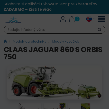
Stiahnite si aplikáciu ShowCollect pre zberateľov
ZADARMO –
Zistite viac
Toggl
0
naviga
Hľadať
Modely agrotechniky
Modely kosačiek
CLAAS JAGUAR 860 S ORBIS
750