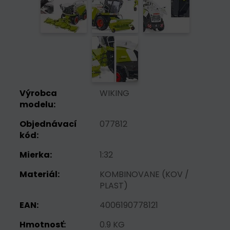
Výrobca
WIKING
modelu:
Objednávací
077812
kód:
Mierka:
1:32
Materiál:
KOMBINOVANE (KOV /
PLAST)
EAN:
4006190778121
Hmotnosť:
0.9 KG