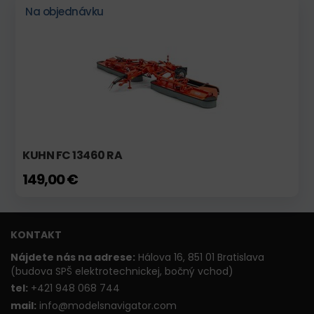
Na objednávku
KUHN FC 13460 RA
149,00 €
KONTAKT
Nájdete nás na adrese:
Hálova 16, 851 01 Bratislava
(budova SPŠ elektrotechnickej, bočný vchod)
t
el:
+421 948 068 744
mail:
info@modelsnavigator.com