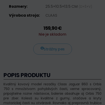
Rozmery:
25.5×10.5×13.5 CM
(D×Š×V)
Výrobca stroja:
CLAAS
159,90 €
Nie je skladom
Strážny pes
POPIS PRODUKTU
Kvalitný kovový model rezačky Claas Jaguar 860 s Orbis
750 s množstvom pohyblivých časti, verne spracovaný,
pripojitelne rozne nástavce, balenie obsahuje aj Orbis 750
pre zber. Kolesá su kvalitne z gumy, otačave a kryty
motorickej časti su otváravé. Rovnako aj prepravná trubica