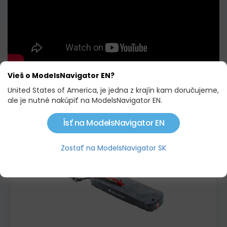
Vieš o ModelsNavigator EN?
United States of America, je jedna z krajín kam doručujeme,
ale je nutné nakúpiť na ModelsNavigator EN.
PODOBNÉ PRODUKTY
Ísť na ModelsNavigator EN
Skladom
Zostať na ModelsNavigator SK