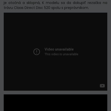
je otočná a sklopná, K modelu sa da dokupiť rezačka na
trávu Claas Direct Disc 520 spolu s preprávnikom.