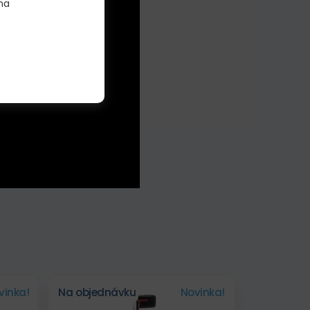
na
vinka!
Na objednávku
Novinka!