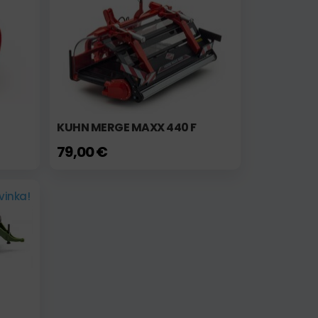
KUHN MERGE MAXX 440 F
79,00 €
vinka!