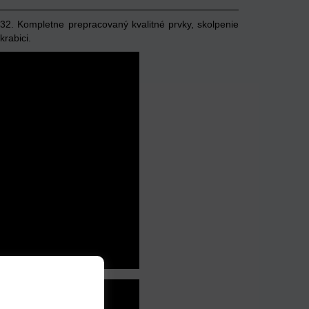
:32. Kompletne prepracovaný kvalitné prvky, skolpenie
rabici.