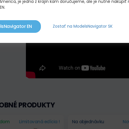
America, je jedna z krajín kam doručujeme, ale je nutné nakúpiť 
EN.
lsNavigator EN
Zostať na ModelsNavigator SK
OBNÉ PRODUKTY
adom
Limitovaná edícia !
Na objednávku
No