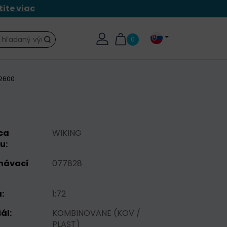
tite viac
0
Hľadať
 2600
ca
WIKING
u:
návací
077828
:
1:72
ál:
KOMBINOVANE (KOV /
PLAST)