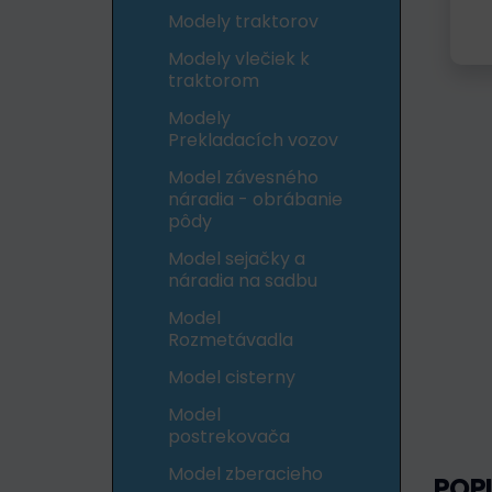
Modely traktorov
Modely vlečiek k
traktorom
Modely
Prekladacích vozov
Model závesného
náradia - obrábanie
pôdy
Model sejačky a
náradia na sadbu
Model
Rozmetávadla
Model cisterny
Model
postrekovača
Model zberacieho
POP