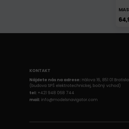
MAS
64,
KONTAKT
Nájdete nás na adrese:
Hálova 16, 851 01 Bratisl
(budova SPŠ elektrotechnickej, bočný vchod)
t
el:
+421 948 068 744
mail:
info@modelsnavigator.com