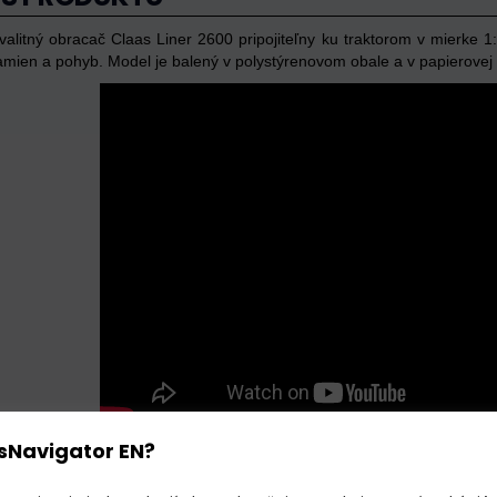
alitný obracač Claas Liner 2600 pripojiteľny ku traktorom v mierke 1
mien a pohyb. Model je balený v polystýrenovom obale a v papierovej k
sNavigator EN?