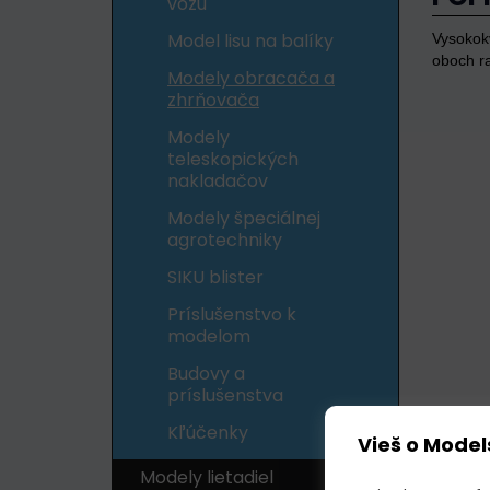
vozu
Model lisu na balíky
Vysokokv
oboch ra
Modely obracača a
zhrňovača
Modely
teleskopických
nakladačov
Modely špeciálnej
agrotechniky
SIKU blister
Príslušenstvo k
modelom
Budovy a
príslušenstva
Kľúčenky
Vieš o Model
Modely lietadiel