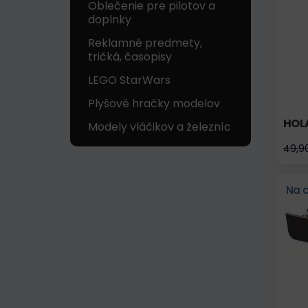
Oblečenie pre pilotov a
doplnky
Reklamné predmety,
tričká, časopisy
LEGO StarWars
Plyšové hračky modelov
HOL
Modely vláčikov a železníc
49,9
Na 