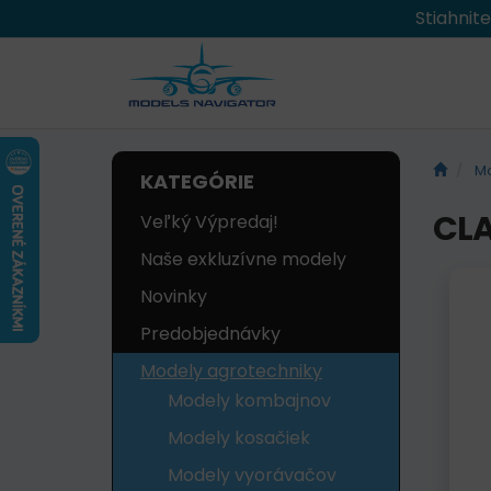
Stiahnit
Mo
KATEGÓRIE
CLA
Veľký Výpredaj!
Naše exkluzívne modely
Novinky
Predobjednávky
Modely agrotechniky
Modely kombajnov
Modely kosačiek
Modely vyorávačov