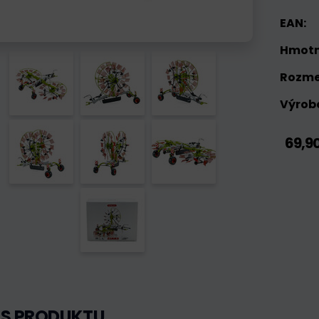
EAN:
Hmotn
Rozme
Výrobc
69,9
IS PRODUKTU