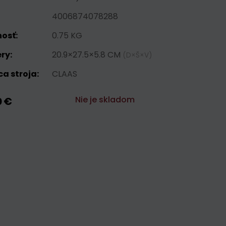
4006874078288
osť:
0.75 KG
ry:
20.9×27.5×5.8 CM
(D×Š×V)
a stroja:
CLAAS
Nie je skladom
0 €