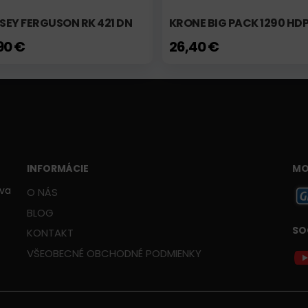
SEY FERGUSON RK 421 DN
KRONE BIG PACK 1290 HD
90 €
26,40 €
INFORMÁCIE
MO
ava
O NÁS
BLOG
SO
KONTAKT
VŠEOBECNÉ OBCHODNÉ PODMIENKY