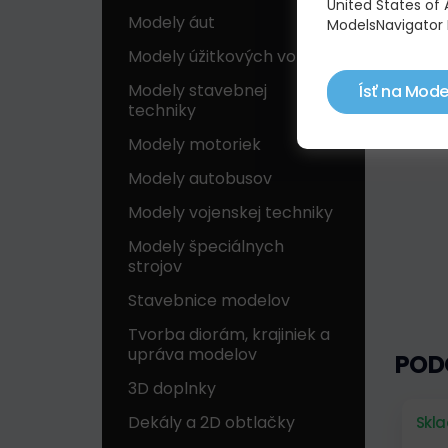
United States of 
Modely áut
ModelsNavigator 
Modely úžitkových vozidiel
Modely stavebnej
Ísť na Mode
techniky
Modely motoriek
Modely autobusov
Modely vojenskej techniky
Modely špeciálnych
strojov
Stavebnice modelov
Tvorba diorám, krajiniek a
upráva modelov
POD
3D doplnky
Dekály a 2D obtlačky
Skl