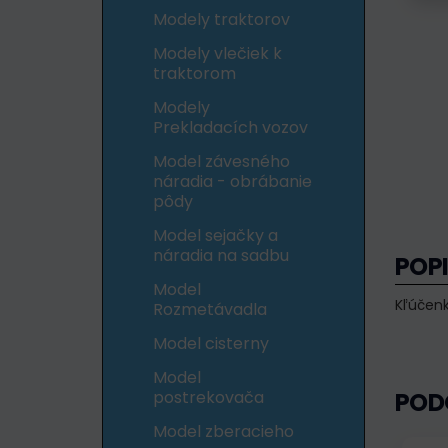
Modely traktorov
Modely vlečiek k
traktorom
Modely
Prekladacích vozov
Model závesného
náradia - obrábanie
pôdy
Model sejačky a
náradia na sadbu
POP
Model
Kľúčenk
Rozmetávadla
Model cisterny
Model
postrekovača
POD
Model zberacieho