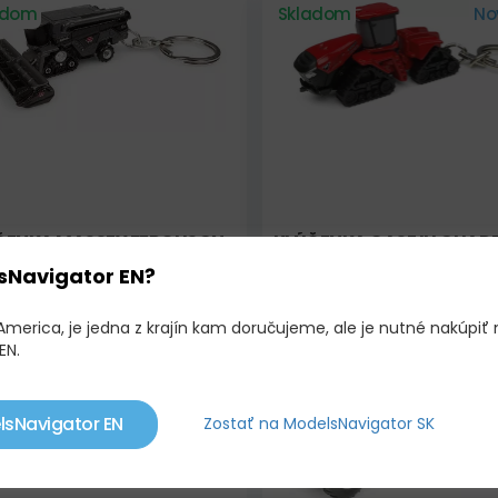
adom
Skladom
No
ČENKA MASSEY FERGUSON
KLÚČENKA CASE IH QUA
L 9T 2020
785
sNavigator EN?
0 €
10,00 €
America, je jedna z krajín kam doručujeme, ale je nutné nakúpiť 
EN.
adom
Novinka!
Skladom
No
Limitovaná edícia !
lsNavigator EN
Zostať na ModelsNavigator SK