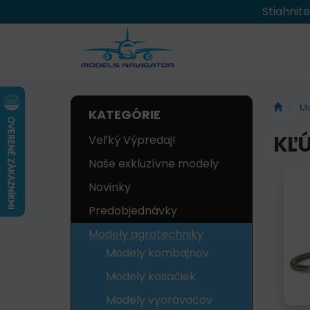
Stiahnit
Mo
KATEGÓRIE
KĽ
Veľký Výpredaj!
Naše exkluzívne modely
Novinky
Predobjednávky
Modely agrotechniky
Modely kombajnov
Modely kosačiek
Modely vyorávačov