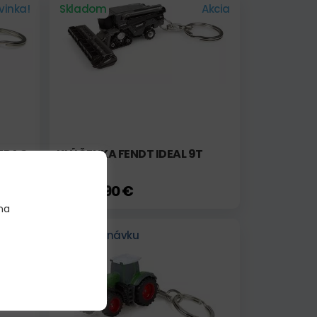
vinka!
Skladom
Akcia
DTRAC
KLÚČENKA FENDT IDEAL 9T
2020
7,90 €
9,90 €
na
vinka!
Na objednávku