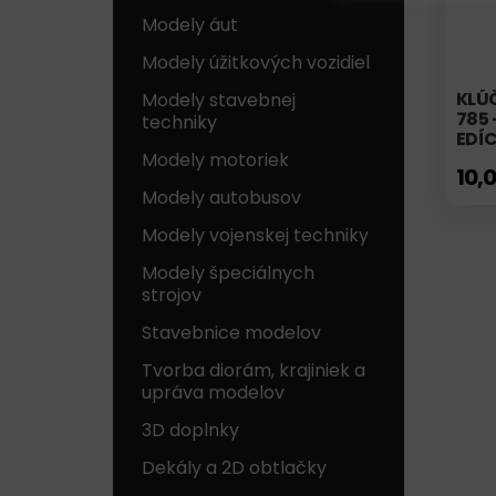
Modely áut
Modely úžitkových vozidiel
KLÚ
Modely stavebnej
785 
techniky
EDÍC
Modely motoriek
10,
Modely autobusov
Modely vojenskej techniky
Modely špeciálnych
strojov
Stavebnice modelov
Tvorba diorám, krajiniek a
upráva modelov
3D doplnky
Dekály a 2D obtlačky