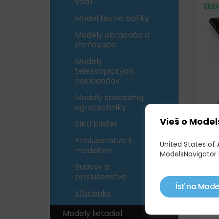
vozu
Skl
Model lisu na balíky
Modely obracača a
zhrňovača
Modely
teleskopických
nakladačov
Modely špeciálnej
KLU
agrotechniky
IDEA
Vieš o Model
SIKU blister
9,9
Príslušenstvo k
United States of 
modelom
ModelsNavigator 
Skl
Budovy a
príslušenstva
Ísť na Mode
Kľúčenky
Modely lietadiel