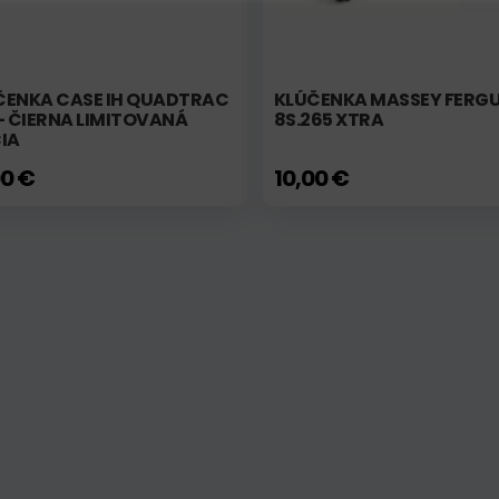
ČENKA CASE IH QUADTRAC
KLÚČENKA MASSEY FERG
- ČIERNA LIMITOVANÁ
8S.265 XTRA
IA
00 €
10,00 €