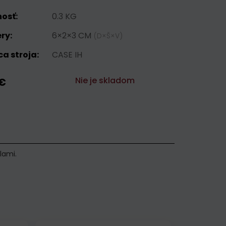
osť:
0.3 KG
ry:
6×2×3 CM
(D×Š×V)
a stroja:
CASE IH
Nie je skladom
 €
lami.