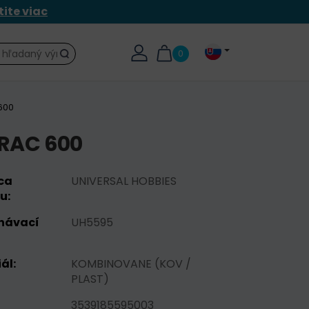
tite viac
0
Hľadať
600
RAC 600
ca
UNIVERSAL HOBBIES
u:
návací
UH5595
ál:
KOMBINOVANE (KOV /
PLAST)
3539185595003