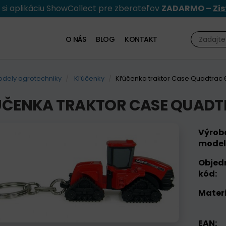
e si aplikáciu ShowCollect pre zberateľov
ZADARMO –
Zis
O NÁS
BLOG
KONTAKT
dely agrotechniky
Kľúčenky
Kľúčenka traktor Case Quadtrac 
ÚČENKA TRAKTOR CASE QUADT
Výrob
model
Objed
kód:
Materi
EAN: