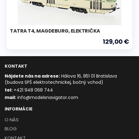
TATRA T4, MAGDEBURG, ELEKTRIČKA
129,00 €
KONTAKT
Nájdete nás na adrese:
Hálova 16, 851 01 Bratislava
(budova SPŠ elektrotechnickej, bočný vchod)
t
el:
+421 948 068 744
mail:
info@modelsnavigator.com
INFORMÁCIE
O NÁS
BLOG
KONTAKT