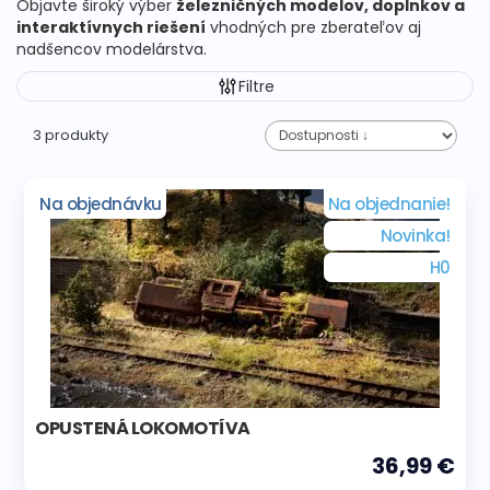
Objavte široký výber
železničných modelov, doplnkov a
interaktívnych riešení
vhodných pre zberateľov aj
nadšencov modelárstva.
Filtre
3 produkty
Na objednávku
Na objednanie!
Novinka!
H0
OPUSTENÁ LOKOMOTÍVA
36,99 €