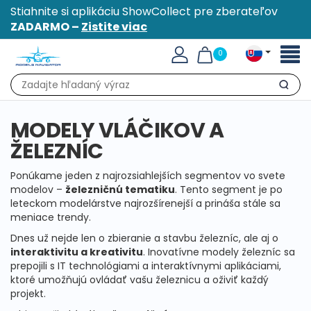
Stiahnite si aplikáciu ShowCollect pre zberateľov
ZADARMO –
Zistite viac
Toggl
0
naviga
Hľadať
MODELY VLÁČIKOV A
ŽELEZNÍC
Ponúkame jeden z najrozsiahlejších segmentov vo svete
modelov –
železničnú tematiku
. Tento segment je po
leteckom modelárstve najrozšírenejší a prináša stále sa
meniace trendy.
Dnes už nejde len o zbieranie a stavbu železníc, ale aj o
interaktivitu a kreativitu
. Inovatívne modely železníc sa
prepojili s IT technológiami a interaktívnymi aplikáciami,
ktoré umožňujú ovládať vašu železnicu a oživiť každý
projekt.