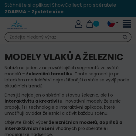
Stáhněte si aplikaci ShowCollect pro sběratele
ZDARMA –
Zjistěte více
Přepn
0
naviga
Hledat
MODELY VLAKŮ A ŽELEZNIC
Nabízíme jeden z nejrozsáhlejších segmentů ve světě
modelů –
železniční tematiku
. Tento segment je po
leteckém modelářství nejrozšířenější a stále se vyvíjí podle
aktuálních trendů.
Dnes již nejde jen o sbírání a stavbu železnic, ale i o
interaktivitu a kreativitu
. Inovativní modely železnic
propojují IT technologie a interaktivní aplikace, které
umožňují ovládat železnici a oživit každou scénu.
Objevte široký výběr
železničních modelů, doplňků a
interaktivních řešení
vhodných pro sběratele i
modelářské nadšence.