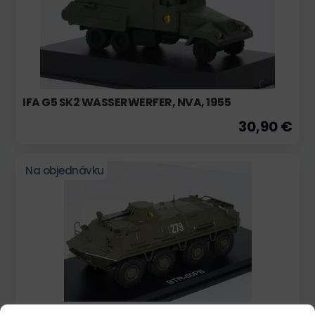
IFA G5 SK2 WASSERWERFER, NVA, 1955
30,90 €
Na objednávku
BTR-60 NVA