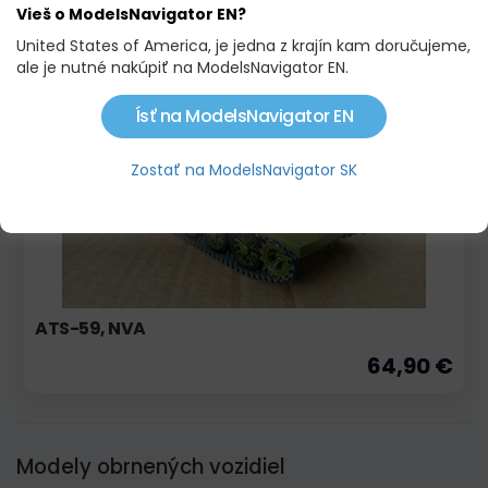
Vieš o ModelsNavigator EN?
62,90 €
United States of America, je jedna z krajín kam doručujeme,
ale je nutné nakúpiť na ModelsNavigator EN.
Predobjednávka
Ísť na ModelsNavigator EN
Zostať na ModelsNavigator SK
ATS-59, NVA
64,90 €
Modely obrnených vozidiel