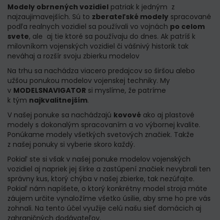
Modely obrnených vozidiel
patriak k jedným z
najzaujimavejších. Sú to
zberateľské modely
spracované
podľa realnych vozidiel sa používali vo vojnách
po celom
svete
, ale aj tie ktoré sa používaju do dnes. Ak patríš k
milovníkom vojenských vozidiel či vášnivý historik tak
neváhaj a rozšír svoju zbierku modelov
Na trhu sa nachádza viacero predajcov so širšou alebo
užšou ponukou modelov vojenskej techniky. My
v
MODELSNAVIGATOR
si myslíme, že patríme
k tým
najkvalitnejším
.
V našej ponuke sa nachádzajú
kovové
ako aj plastové
modely s dokonalým spracovaním a vo výbornej kvalite.
Ponúkame modely všetkých svetových značiek. Takže
z našej ponuky si vyberie skoro každý.
Pokiaľ ste si však v našej ponuke modelov vojenských
vozidiel
aj napriek jej šírke a zastúpení značiek nevybrali ten
správny kus, ktorý chýba v našej zbierke, tak nezúfajte.
Pokiaľ nám napíšete, o ktorý konkrétny model stroja máte
záujem určite vynaložíme všetko úsilie, aby sme ho pre vás
zohnali. Na tento účel využije celú našu sieť domácich aj
zahraničných dodávateľov.