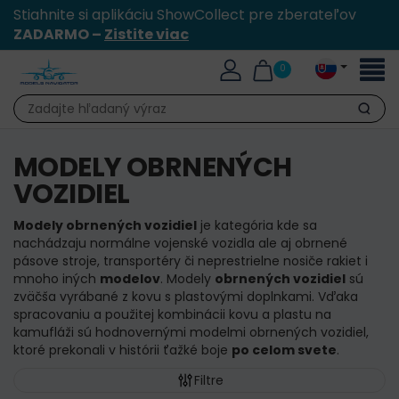
Stiahnite si aplikáciu ShowCollect pre zberateľov
ZADARMO –
Zistite viac
Toggl
0
naviga
Hľadať
MODELY OBRNENÝCH
VOZIDIEL
Modely obrnených vozidiel
je kategória kde sa
nachádzaju normálne vojenské vozidla ale aj obrnené
pásove stroje, transportéry či neprestrielne nosiče rakiet i
mnoho iných
modelov
.
Modely
obrnených vozidiel
sú
zväčša vyrábané z kovu s plastovými doplnkami. Vďaka
spracovaniu a použitej kombinácii kovu a plastu na
kamufláži sú hodnovernými modelmi obrnených vozidiel,
ktoré prekonali v histórii ťažké boje
po celom svete
.
Filtre