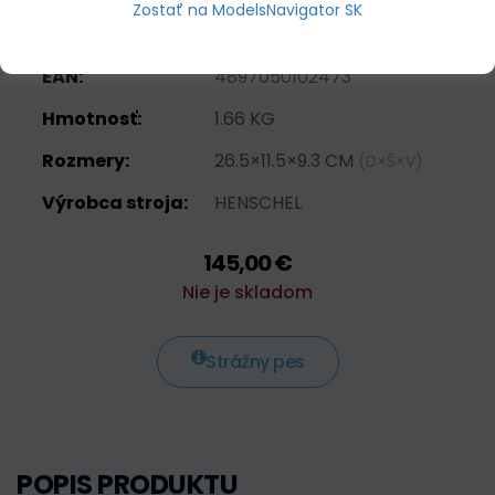
Materiál:
KOMBINOVANE (KOV /
Zostať na ModelsNavigator SK
PLAST)
EAN:
4897050102473
Hmotnosť:
1.66 KG
Rozmery:
26.5×11.5×9.3 CM
(D×Š×V)
Výrobca stroja:
HENSCHEL
145,00 €
Nie je skladom
Strážny pes
POPIS PRODUKTU