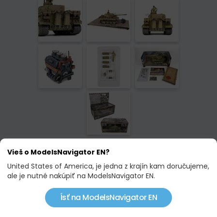
Výrobca
FORCES OF VALOR
Vieš o ModelsNavigator EN?
modelu:
United States of America, je jedna z krajín kam doručujeme,
Objednávací
912042D
ale je nutné nakúpiť na ModelsNavigator EN.
kód:
Ísť na ModelsNavigator EN
Mierka:
1:32