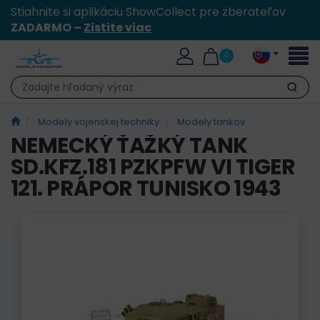
Stiahnite si aplikáciu ShowCollect pre zberateľov
ZADARMO –
Zistite viac
Toggl
0
naviga
Hľadať
Modely vojenskej techniky
Modely tankov
NEMECKÝ ŤAŽKÝ TANK
SD.KFZ.181 PZKPFW VI TIGER
121. PRÁPOR TUNISKO 1943