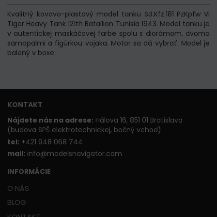
Kvalitný kovovo-plastový model tanku Sd.Kfz.181 PzKpfw VI
Tiger Heavy Tank 121th Batallion Tunisia 1943.
Model tanku je
v autentickej maskáčovej farbe spolu s diorámom, dvoma
samopalmi a figúrkou vojaka. Motor sa dá vybrať. Model je
balený v boxe.
KONTAKT
Nájdete nás na adrese:
Hálova 16, 851 01 Bratislava
(budova SPŠ elektrotechnickej, bočný vchod)
t
el:
+421 948 068 744
mail:
info@modelsnavigator.com
INFORMÁCIE
O NÁS
BLOG
KONTAKT