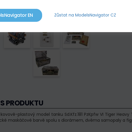
lsNavigator EN
Zůstat na ModelsNavigator CZ
IS PRODUKTU
í kovově-plastový model tanku Sd.Kfz.181 PzKpfw VI Tiger Heavy T
cké maskáčové barvě spolu s diorámem, dvěma samopaly a figur