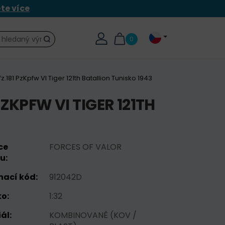
ěte více
0
Hledat
.181 PzKpfw VI Tiger 121th Batallion Tunisko 1943
ZKPFW VI TIGER 121TH
ce
FORCES OF VALOR
u:
nací kód:
912042D
o:
1:32
ál:
KOMBINOVANĚ (KOV /