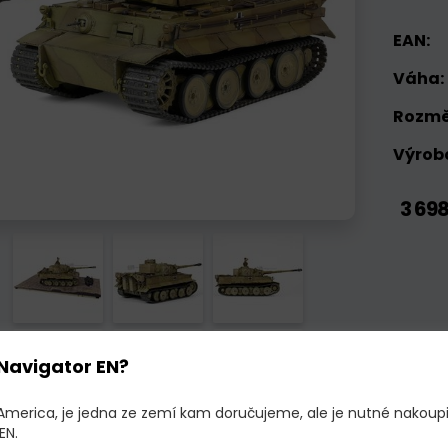
EAN:
Váha:
Rozmě
Výrobc
3 69
Navigator EN?
 America, je jedna ze zemí kam doručujeme, ale je nutné nakoup
EN.