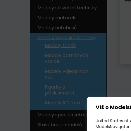
Modely stavební techniky
Modely motorek
Modely autobusů
Modely vojenské techniky
Modely tanků
Modely obrněných
vozidel
Modely vojenských
aut
Figurky a
příslušenství
Modely RC tanků
Víš o Models
Modely speciálních strojů
United States of
Stavebnice modelů
ModelsNavigator 