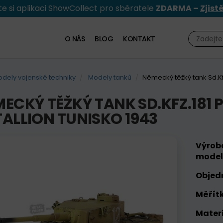
e si aplikaci ShowCollect pro sběratele
ZDARMA –
Zjist
O NÁS
BLOG
KONTAKT
dely vojenské techniky
Modely tanků
Německý těžký tank Sd.Kfz
ECKÝ TĚŽKÝ TANK SD.KFZ.181 P
ALLION TUNISKO 1943
Výrob
model
Objed
Měřítk
Materi