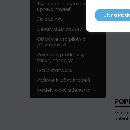
Tvorba dioram, krajinek a
úprava modelů
Jít na Mode
3D doplňky
Dekály a 2D obtisky
Oblečení pro piloty a
příslušenství
Reklamní předměty,
trička, časopisy
LEGO StarWars
Plyšové hračky modelů
Modely vlaků a železnic
POP
Kvalitn
autenti