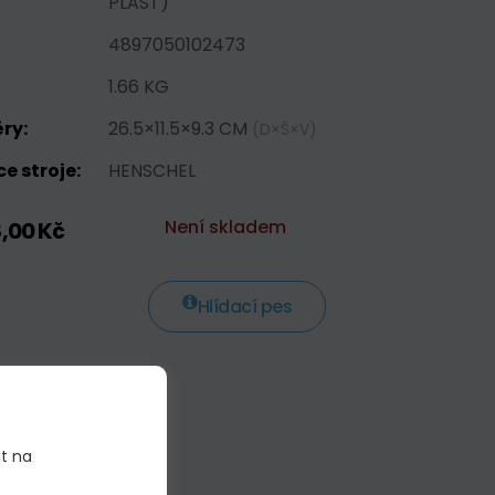
PLAST)
4897050102473
1.66 KG
ry:
26.5×11.5×9.3 CM
(D×Š×V)
e stroje:
HENSCHEL
Není skladem
8,00 Kč
Hlídací pes
it na