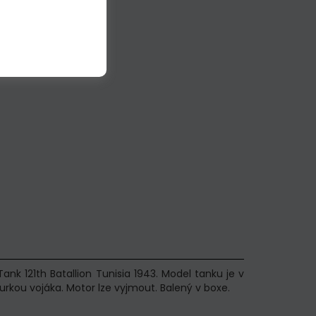
ank 121th Batallion Tunisia 1943. Model tanku je v
kou vojáka. Motor lze vyjmout. Balený v boxe.