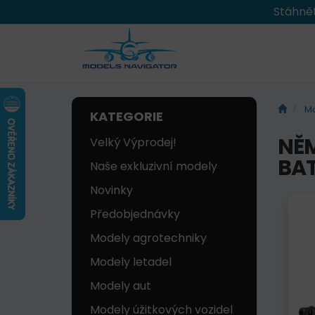
Stáhnět
Mo
KATEGORIE
NĚM
Velký Výprodej!
BAT
Naše exkluzivní modely
Novinky
Předobjednávky
Modely agrotechniky
Modely letadel
Modely aut
Modely úžitkových vozidel