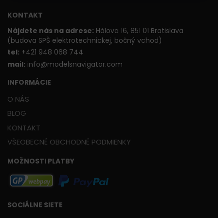
KONTAKT
Nájdete nás na adrese:
Hálova 16, 851 01 Bratislava
(budova SPŠ elektrotechnickej, bočný vchod)
t
el:
+421 948 068 744
mail:
info@modelsnavigator.com
INFORMÁCIE
O NÁS
BLOG
KONTAKT
VŠEOBECNÉ OBCHODNÉ PODMIENKY
MOŽNOSTI PLATBY
SOCIÁLNE SIETE