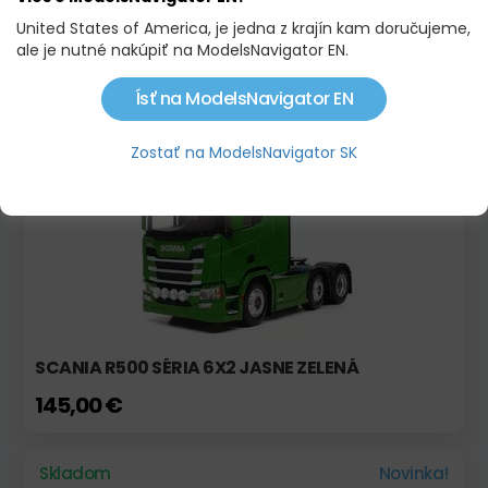
United States of America, je jedna z krajín kam doručujeme,
SCANIA 113 M
ale je nutné nakúpiť na ModelsNavigator EN.
59,90 €
64,00 €
Ísť na ModelsNavigator EN
Skladom
RARITA
Zostať na ModelsNavigator SK
SCANIA R500 SÉRIA 6X2 JASNE ZELENÁ
145,00 €
Skladom
Novinka!