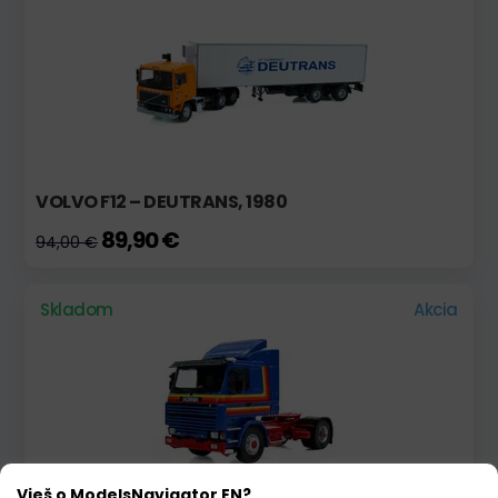
VOLVO F12 – DEUTRANS, 1980
89,90 €
94,00 €
Skladom
Akcia
Vieš o ModelsNavigator EN?