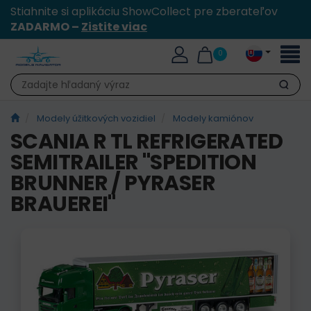
Stiahnite si aplikáciu ShowCollect pre zberateľov
ZADARMO –
Zistite viac
Toggl
0
naviga
Hľadať
Modely úžitkových vozidiel
Modely kamiónov
SCANIA R TL REFRIGERATED
SEMITRAILER "SPEDITION
BRUNNER / PYRASER
BRAUEREI"