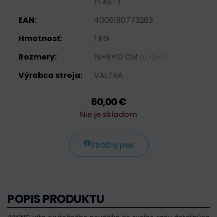
PLAST)
EAN:
4006190773263
Hmotnosť:
1 KG
Rozmery:
16×8×10 CM
(D×Š×V)
Výrobca stroja:
VALTRA
60,00 €
Nie je skladom
Strážny pes
POPIS PRODUKTU