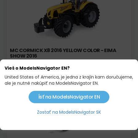
MC CORMICK X8 2016 YELLOW COLOR - EIMA
SHOW 2016
130,00 €
149,00 €
Vieš o ModelsNavigator EN?
United States of America, je jedna z krajín kam doručujeme,
ale je nutné nakúpiť na ModelsNavigator EN.
Skladom
Limitovaná edícia !
Ísť na ModelsNavigator EN
Zostať na ModelsNavigator SK