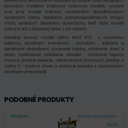
WIKING víta skutočného nováčika do svojho ​​radu detailných
kovových modelov traktorov: tvorcovia modelu vytvorili
svoj prvý model traktora vyrobeného škandinávskym
výrobcom Valtra. Nadšenci poľnohospodárskych strojov
môžu očakávať absolútnu autenticitu, keď držia model
Valtra N 143 v červenej farbe v ich rukách.
Detailný kovový model Valtra N143 HT3 s uzavretou
kabínou, detailným interiérom , potrubím , káblami a
detalnými obtlačkami, otváranie kabíny, otváranie dverí a
okien, rozkladacie ovládanie zrkadiel , otváracia kapota
motora, predné riadenie, odnímateľná hmotnosť, predný a
zadný 3 - bodový záves a otáčacie kolieska s autentickým
dezénom pneumatík
PODOBNÉ PRODUKTY
Skladom
Limitovaná edícia !
Akcia