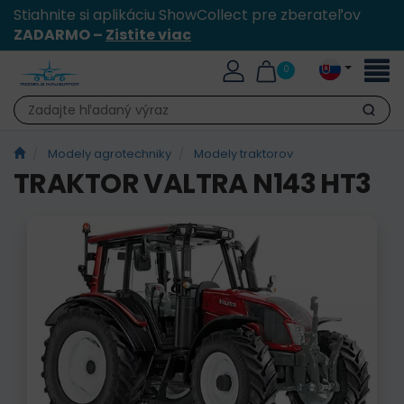
Stiahnite si aplikáciu ShowCollect pre zberateľov
ZADARMO –
Zistite viac
Toggl
0
naviga
Hľadať
Modely agrotechniky
Modely traktorov
TRAKTOR VALTRA N143 HT3