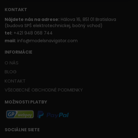
KONTAKT
Nájdete nás na adrese:
Hálova 16, 851 01 Bratislava
(budova SPŠ elektrotechnickej, bočný vchod)
t
el:
+421 948 068 744
mail:
info@modelsnavigator.com
INFORMÁCIE
O NÁS
BLOG
KONTAKT
VŠEOBECNÉ OBCHODNÉ PODMIENKY
MOŽNOSTI PLATBY
SOCIÁLNE SIETE