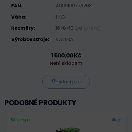
EAN:
4006190773263
Váha:
1 KG
Rozměry:
16×8×10 CM
(D×Š×V)
Výrobce stroje:
VALTRA
1 500,00 Kč
Není skladem
Hlídací pes
PODOBNÉ PRODUKTY
Skladem
Akce