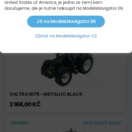
United States of America, je jedna ze zemí kam
MASSEY FERGUSON 8260 X-TRA
doručujeme, ale je nutné nakoupit na ModelsNavigator EN.
2 015,00 KČ
Jít na ModelsNavigator EN
Skladem
Novinka!
Zůstat na ModelsNavigator CZ
Limitovaná edice!
VALTRA N175 - METALLIC BLACK
2 168,00 KČ
Skladem
Limitovaná edice!