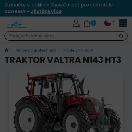
Stáhněte si aplikaci ShowCollect pro sběratele
ZDARMA –
Zjistěte více
Přepn
0
naviga
Hledat
Modely agrotechniky
Modely traktorů
TRAKTOR VALTRA N143 HT3