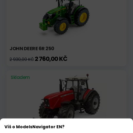
JOHN DEERE 6R 250
2 760,00 KČ
2 930,00 KČ
Skladem
Víš o ModelsNavigator EN?