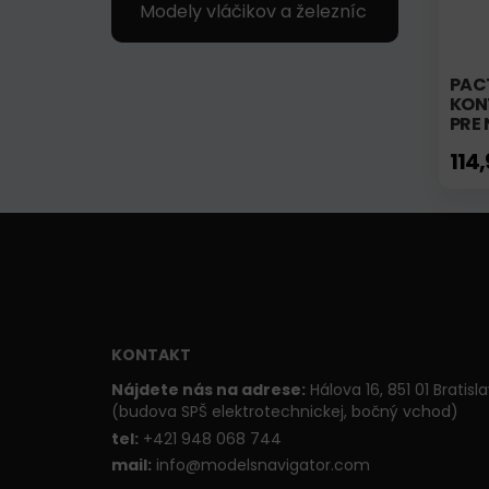
Modely vláčikov a železníc
PAC
KON
PRE
114
KONTAKT
Nájdete nás na adrese:
Hálova 16, 851 01 Bratisl
(budova SPŠ elektrotechnickej, bočný vchod)
t
el:
+421 948 068 744
mail:
info@modelsnavigator.com