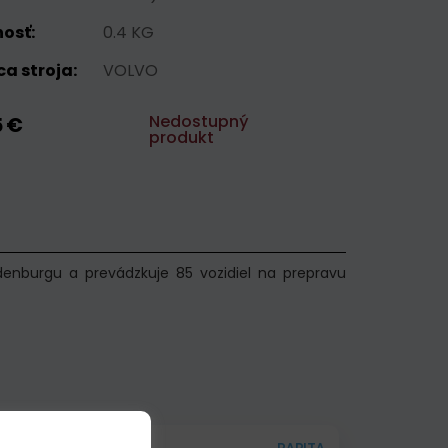
osť:
0.4 KG
a stroja:
VOLVO
Nedostupný
5 €
produkt
enburgu a prevádzkuje 85 vozidiel na prepravu