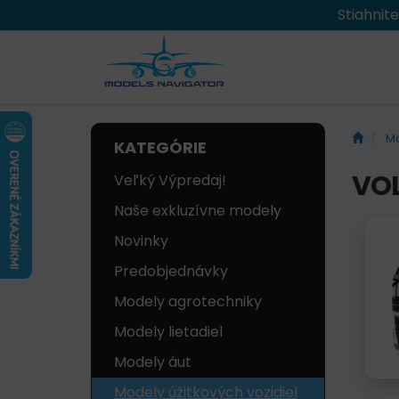
Stiahnit
Mo
KATEGÓRIE
VOL
Veľký Výpredaj!
Naše exkluzívne modely
Novinky
Predobjednávky
Modely agrotechniky
Modely lietadiel
Modely áut
Modely úžitkových vozidiel