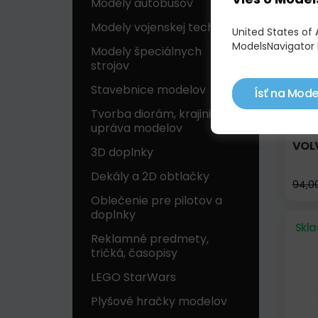
Skl
Modely autobusov
Modely vojenskej techniky
United States of 
ModelsNavigator 
Modely špeciálnych
strojov
Stavebnice modelov
Ísť na Mode
Tvorba diorám, krajiniek a
upráva modelov
VOLV
3D doplnky
Dekály a 2D obtlačky
94,0
Oblečenie pre pilotov a
doplnky
Skl
Reklamné predmety,
tričká, časopisy
LEGO StarWars
Plyšové hračky modelov