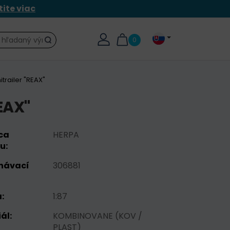
tite viac
0
Hľadať
itrailer "REAX"
EAX"
ca
HERPA
u:
návací
306881
:
1:87
ál:
KOMBINOVANE (KOV /
PLAST)