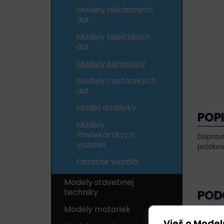
Modely nákladných
áut
Modely hasičských
áut
Modely kamiónov
Modely cestárskych
aut
Model dodávky
POP
Modely
Pretekárskych
Doprav
vozidiel
práško
Ostatné vozidlá
Modely stavebnej
techniky
POD
Modely motoriek
Vieš o Model