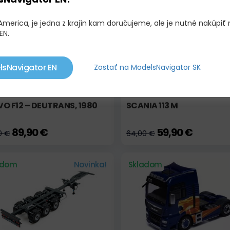
adom
Akcia
Skladom
America, je jedna z krajín kam doručujeme, ale je nutné nakúpiť 
EN.
lsNavigator EN
Zostať na ModelsNavigator SK
O F12 – DEUTRANS, 1980
SCANIA 113 M
89,90 €
59,90 €
0 €
64,00 €
adom
Novinka!
Skladom