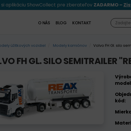
e si aplikáciu ShowCollect pre zberateľov
ZADARMO –
Zis
O NÁS
BLOG
KONTAKT
dely úžitkových vozidiel
Modely kamiónov
Volvo FH Gl. silo sem
VO FH GL. SILO SEMITRAILER "R
Výrob
model
Objed
kód:
Mierka
Materi