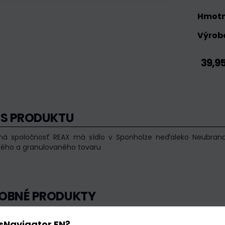
Hmotn
Výrobc
39,9
IS PRODUKTU
ná spoločnosť REAX má sídlo v Sponholze neďaleko Neubrand
vého a granulovaného tovaru
OBNÉ PRODUKTY
sNavigator EN?