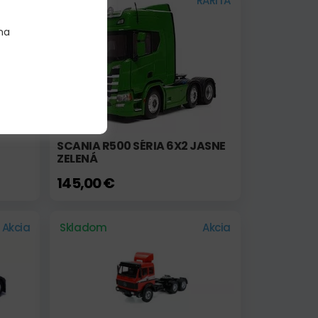
Akcia
Skladom
RARITA
na
SCANIA R500 SÉRIA 6X2 JASNE
ZELENÁ
145,00 €
Akcia
Skladom
Akcia