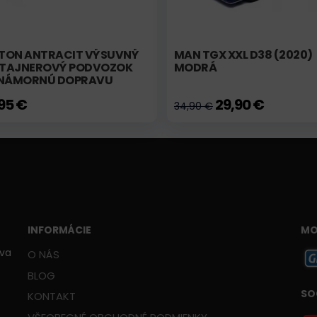
TON ANTRACIT VÝSUVNÝ
MAN TGX XXL D38 (2020)
TAJNEROVÝ PODVOZOK
MODRÁ
 NÁMORNÚ DOPRAVU
,95 €
29,90 €
34,90 €
INFORMÁCIE
MO
ava
O NÁS
BLOG
SO
KONTAKT