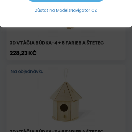
Zůstat na ModelsNavigator CZ
3D VTÁČIA BÚDKA-4 + 6 FARIEB A ŠTETEC
228,23 KČ
Na objednávku
3D VTÁČIA BÚDKA-3 + 6 FARIEB A ŠTETEC