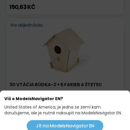
150,63 KČ
Na objednávku
3D VTÁČIA BÚDKA-2 + 6 FARIEB A ŠTETEC
228,23 KČ
Víš o ModelsNavigator EN?
United States of America, je jedna ze zemí kam
Na objednávku
doručujeme, ale je nutné nakoupit na ModelsNavigator EN.
Jít na ModelsNavigator EN