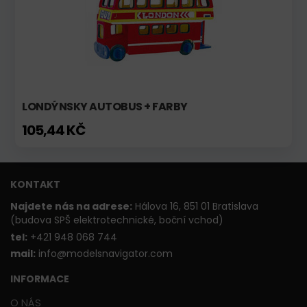
LONDÝNSKY AUTOBUS + FARBY
105,44 KČ
KONTAKT
Najdete nás na adrese:
Hálova 16, 851 01 Bratislava
(budova SPŠ elektrotechnické, boční vchod)
t
el:
+421 948 068 744
mail:
info@modelsnavigator.com
INFORMACE
O NÁS