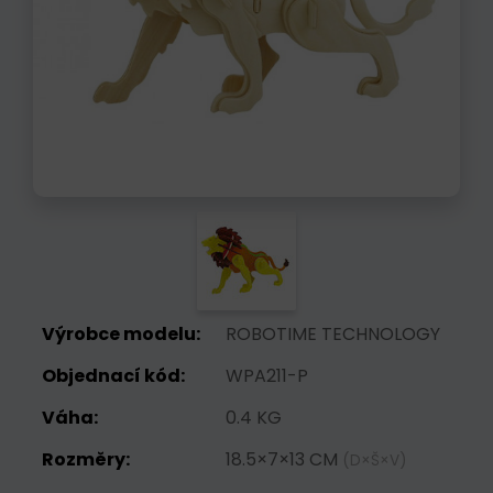
Výrobce modelu:
ROBOTIME TECHNOLOGY
Objednací kód:
WPA211-P
Váha:
0.4 KG
Rozměry:
18.5×7×13 CM
(D×Š×V)