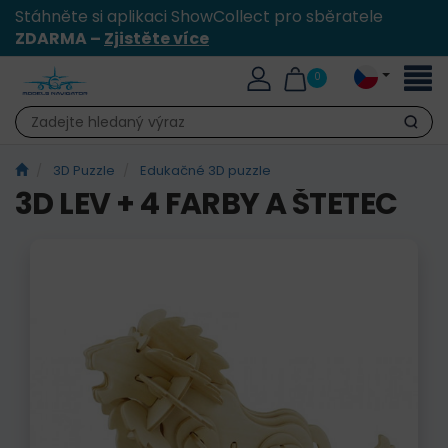
Stáhněte si aplikaci ShowCollect pro sběratele
ZDARMA –
Zjistěte více
Přepn
0
naviga
Hledat
3D Puzzle
Edukačné 3D puzzle
3D LEV + 4 FARBY A ŠTETEC