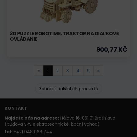
3D PUZZLE ROBOTIME, TRAKTOR NA DIAĽKOVÉ
OVLÁDANIE
900,77 KČ
«
1
2
3
4
5
»
Zobrazit dalších 15 produktů
KONTAKT
Najdete nás na adrese:
Hálova 16, 851 01 Bratislava
(budova SPŠ elektrotechnické, boční vchod)
t
el:
+421 948 068 744