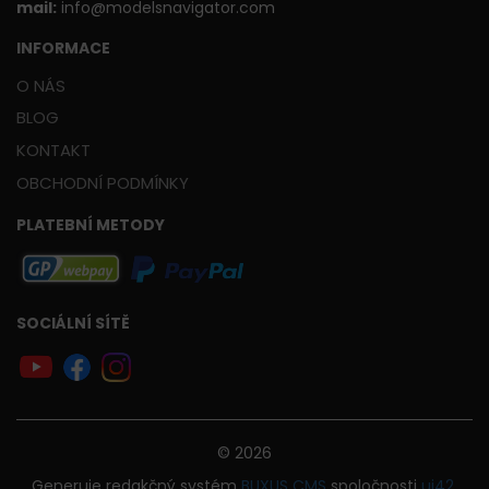
mail:
info@modelsnavigator.com
INFORMACE
O NÁS
BLOG
KONTAKT
OBCHODNÍ PODMÍNKY
PLATEBNÍ METODY
SOCIÁLNÍ SÍTĚ
© 2026
Generuje
redakčný systém
BUXUS
CMS
spoločnosti
ui42
.