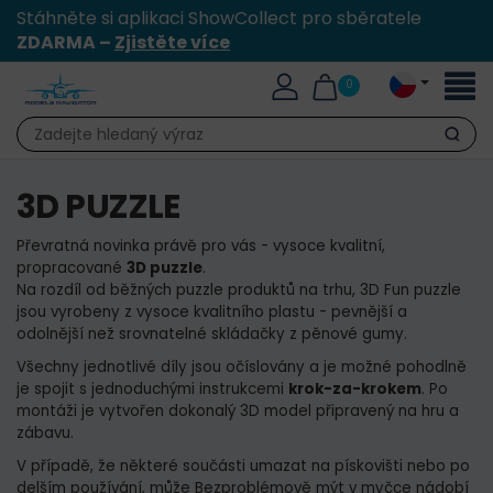
Stáhněte si aplikaci ShowCollect pro sběratele
ZDARMA –
Zjistěte více
Přepn
0
naviga
Hledat
3D PUZZLE
Převratná novinka právě pro vás - vysoce kvalitní,
propracované
3D puzzle
.
Na rozdíl od běžných puzzle produktů na trhu, 3D Fun puzzle
jsou vyrobeny z vysoce kvalitního plastu - pevnější a
odolnější než srovnatelné skládačky z pěnové gumy.
Všechny jednotlivé díly jsou očíslovány a je možné pohodlně
je spojit s jednoduchými instrukcemi
krok-za-krokem
. Po
montáži je vytvořen dokonalý 3D model připravený na hru a
zábavu.
V případě, že některé součásti umazat na pískovišti nebo po
delším používání, může Bezproblémově mýt v myčce nádobí