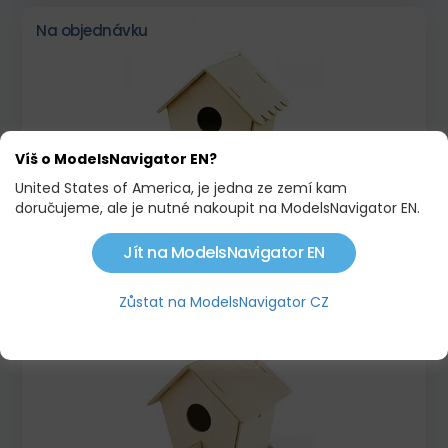
Na objednávku
Víš o ModelsNavigator EN?
United States of America, je jedna ze zemí kam
doručujeme, ale je nutné nakoupit na ModelsNavigator EN.
3D VTÁČIA BÚDKA-4 + 6 FARIEB A ŠTETEC
Jít na ModelsNavigator EN
228,23 KČ
Zůstat na ModelsNavigator CZ
Na objednávku