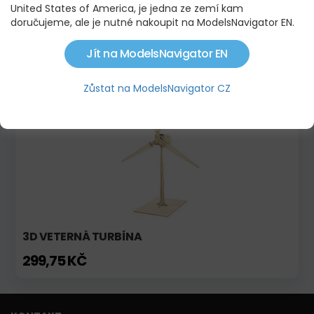
Hlídací pes
United States of America, je jedna ze zemí kam
doručujeme, ale je nutné nakoupit na ModelsNavigator EN.
PODOBNÉ PRODUKTY
Jít na ModelsNavigator EN
Zůstat na ModelsNavigator CZ
Na objednávku
3D VETERNÁ TURBÍNA
299,75 KČ