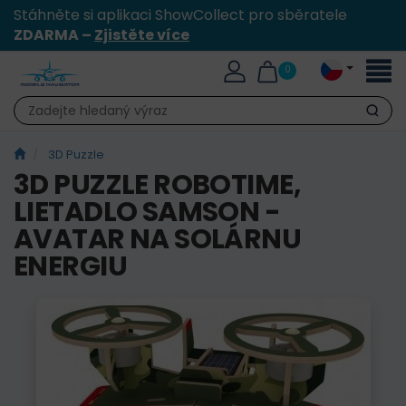
Stáhněte si aplikaci ShowCollect pro sběratele
ZDARMA –
Zjistěte více
Přepn
0
naviga
Hledat
3D Puzzle
3D PUZZLE ROBOTIME,
LIETADLO SAMSON -
AVATAR NA SOLÁRNU
ENERGIU