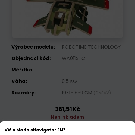
Výrobce modelu:
ROBOTIME TECHNOLOGY
Objednací kód:
WA011S-C
Měřítko:
Váha:
0.5 KG
Rozměry:
19×16.5×9 CM
(D×Š×V)
361,51 Kč
Není skladem
Víš o ModelsNavigator EN?