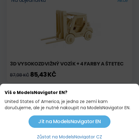
Na objednávku
Akce
3D VYSOKOZDVIŽNÝ VOZÍK + 4 FARBY A ŠTETEC
85,43 KČ
87,98 KČ
Víš o ModelsNavigator EN?
Na objednávku
United States of America, je jedna ze zemí kam
doručujeme, ale je nutné nakoupit na ModelsNavigator EN.
Jít na ModelsNavigator EN
Zůstat na ModelsNavigator CZ