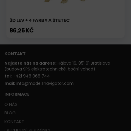
3D LEV + 4 FARBY A ŠTETEC
86,25 KČ
KONTAKT
Najdete nás na adrese:
Hálova 16, 851 01 Bratislava
(budova SPŠ elektrotechnické, boční vchod)
t
el:
+421 948 068 744
mail:
info@modelsnavigator.com
INFORMACE
O NÁS
BLOG
KONTAKT
OBCHODNÍ PODMÍNKY