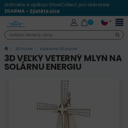
Stáhněte si aplikaci ShowCollect pro sběratele
ZDARMA –
Zjistěte více
Přepn
0
naviga
Hledat
3D Puzzle
Edukačné 3D puzzle
3D VEĽKÝ VETERNÝ MLYN NA
SOLÁRNU ENERGIU