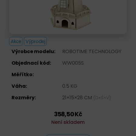
Akce
Výprodej
Výrobce modelu:
ROBOTIME TECHNOLOGY
Objednací kód:
WW005S
Měřítko:
Váha:
0.5 KG
Rozměry:
21×15×28 CM
(D×Š×V)
358,50 Kč
Není skladem