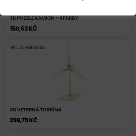
3D PUZZLE KAMION + 4 FARBY
150,63 KČ
Na objednávku
3D VETERNÁ TURBÍNA
299,75 KČ