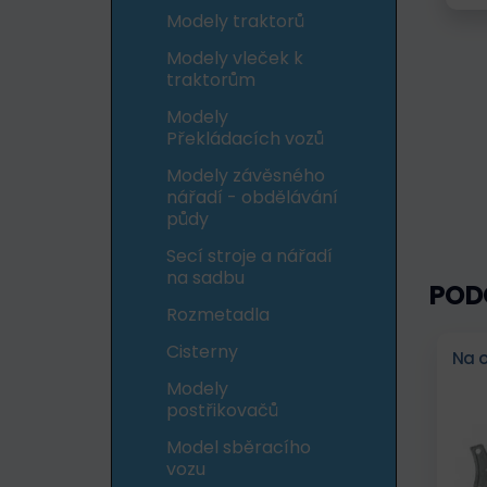
Modely traktorů
Modely vleček k
traktorům
Modely
Překládacích vozů
Modely závěsného
nářadí - obdělávání
půdy
Secí stroje a nářadí
na sadbu
POD
Rozmetadla
Cisterny
Na 
Modely
postřikovačů
Model sběracího
vozu