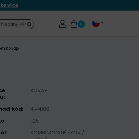
ěte více
0
Hledat
rom Kovap
ce
KOVAP
u:
nací kód:
4.44100
o:
1:25
ál:
KOMBINOVANĚ (KOV /