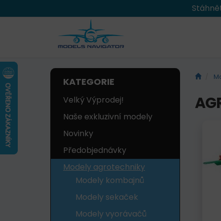
Stáhnět
Mo
KATEGORIE
AG
Velký Výprodej!
Naše exkluzivní modely
Novinky
Předobjednávky
Modely agrotechniky
Modely kombajnů
Modely sekaček
Modely vyorávačů