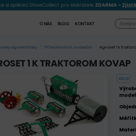
e si aplikaci ShowCollect pro sběratele
ZDARMA –
Zjist
O NÁS
BLOG
KONTAKT
dely agrotechniky
Příslušenství k modelům
Agroset 1 k trakto
ROSET 1 K TRAKTOROM KOVAP
Akce
Výrob
model
Objed
Měřítk
Materi