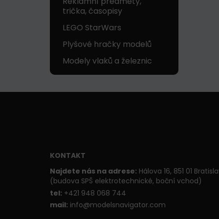
Reklamní předměty,
trička, časopisy
LEGO StarWars
Plyšové hračky modelů
Modely vlaků a železnic
KONTAKT
Najdete nás na adrese:
Hálova 16, 851 01 Bratisl
(budova SPŠ elektrotechnické, boční vchod)
t
el:
+421 948 068 744
mail:
info@modelsnavigator.com