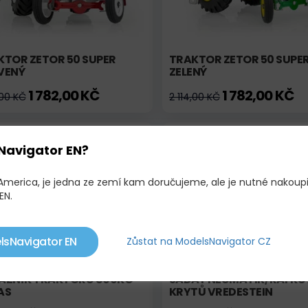
KTOR ZETOR 50 SUPER
TRAKTOR ZETOR 50 SUPE
VENÝ
ZELENÝ
1 782,00 KČ
1 782,00 KČ
,00 KČ
2 114,00 KČ
adem
Skladem
No
Navigator EN?
 America, je jedna ze zemí kam doručujeme, ale je nutné nakoup
EN.
lsNavigator EN
Zůstat na ModelsNavigator CZ
AZNÍK TRAKTORU 800KG -
SADA PNEUMATIK, RÁFKŮ
AS
KRYTŮ VREDESTEIN