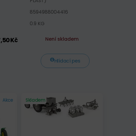
PLAST)
8594988004416
0.9 KG
Není skladem
7,50 Kč
Hlídací pes
Akce
Skladem