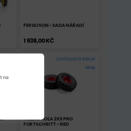
R
FERGUSON - SADA NÁŘADÍ
1 938,00 KČ
vinka!
Skladem
Limitovaná edice!
Akce
it na
 A
PŘEDNÍ KOLA 2KS PRO
FORTSCHRITT - RED