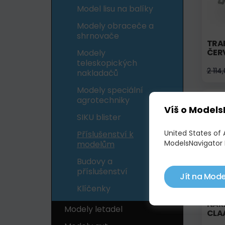
Model lisu na balíky
Modely obraceče a
shrnovače
TRA
ČER
Modely
teleskopických
2 114
nakladačů
Modely speciální
agrotechniky
Skl
Víš o Models
SIKU blister
United States of
Příslušenství k
ModelsNavigator 
modelům
Budovy a
příslušenství
Jít na Mode
Klíčenky
NÁR
Modely letadel
CLA