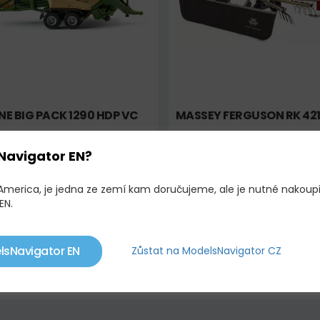
E BIG PACK 1290 HDP VC
MASSEY FERGUSON RK 421
795,33 KČ
1 655,
Navigator EN?
 America, je jedna ze zemí kam doručujeme, ale je nutné nakoup
EN.
ly obracečů a shrnovačů
me
kovové, plastové a resinové modely obracečů a shrnov
pro sběratele, modeláře i tvorbu dioramat s zemědělskou tema
lsNavigator EN
Zůstat na ModelsNavigator CZ
ledáte konkrétní
model obraceče nebo shrnovače
, který m
ší síti dodavatelů se rádi pokusíme zajistit přesně ten model, kte