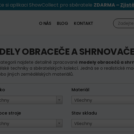
e si aplikaci ShowCollect pro sběratele
ZDARMA –
Zjist
O NÁS
BLOG
KONTAKT
DELY OBRACEČE A SHRNOVAČ
kategorii najdete detailně zpracované
modely obracečů a shr
ské techniky a sběratelských kolekcí. Jedná se o realistické mo
bo jiných zemědělských materiálů.
tko
Materiál
chny
Všechny
bce stroje
Stav skladu
chny
Všechny