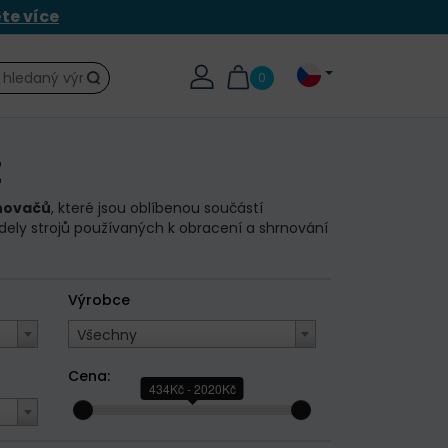
ěte více
0
Hledat
E
novačů
, které jsou oblíbenou součástí
dely strojů používaných k obracení a shrnování
Výrobce
Všechny
Cena:
434Kč - 2020Kč