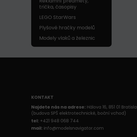
Reklamní předměty,
trička, časopisy
LEGO StarWars
Plyšové hračky modelů
Modely vlaků a železnic
KONTAKT
Najdete nás na adrese:
Hálova 16, 851 01 Bratisl
(budova SPŠ elektrotechnické, boční vchod)
t
el:
+421 948 068 744
mail:
info@modelsnavigator.com