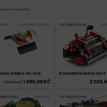
z celkem 5 produktů
adem
Limitovaná edice!
Na objednávku
No
ARAS JUMBO-HK-HUS
KUHN MERGE MAXX 440 F
1 095,00 KČ
2 020,
1 270,00 KČ
objednávku
Novinka!
Na objednávku