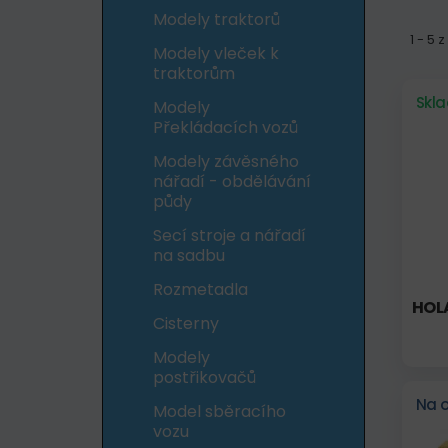
Modely traktorů
1 - 5 
Modely vleček k
traktorům
Skl
Modely
Překládacích vozů
Modely závěsného
nářadí - obdělávání
půdy
Secí stroje a nářadí
na sadbu
Rozmetadla
HOL
Cisterny
Modely
postřikovačů
Na 
Model sběracího
vozu