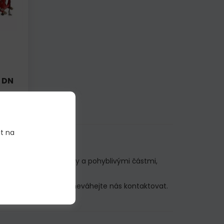
 DN
00 KČ
it na
ačů
s precizními detaily a pohyblivými částmi,
tikou.
omentálně nemáme, neváhejte nás kontaktovat.
rý potřebujete.