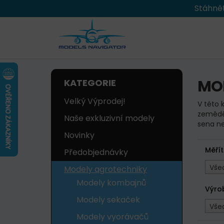
Stáhnět
MO
KATEGORIE
Velký Výprodej!
V této 
zeměděl
Naše exkluzivní modely
sena ne
Novinky
Měří
Předobjednávky
Vše
Modely agrotechniky
Modely kombajnů
Výro
Modely sekaček
Vše
Modely vyorávačů