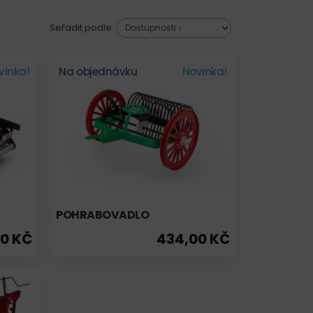
Seřadit podle:
vinka!
Na objednávku
Novinka!
POHRABOVADLO
00 KČ
434,00 KČ