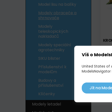
Model lisu na balíky
Modely obraceče a
shrnovače
Modely
teleskopických
nakladačů
KRON
Modely speciální
agrotechniky
Víš o Models
SIKU blister
United States of
Příslušenství k
ModelsNavigator 
Mode
modelům
Budovy a
Nabízí
příslušenství
vhodné 
Jít na Mode
Pokud h
Klíčenky
Díky na
Modely letadel