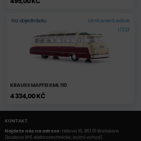
495,00 KČ
Na objednávku
Limitovaná edice!
1/333
KRAUSS MAFFEI KML 110
4 334,00 KČ
KONTAKT
Najdete nás na adrese:
Hálova 16, 851 01 Bratislava
(budova SPŠ elektrotechnické, boční vchod)