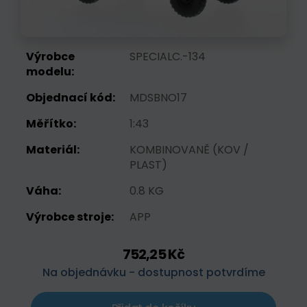
Výrobce
SPECIALC.-134
modelu:
Objednací kód:
MDSBNO17
Měřítko:
1:43
Materiál:
KOMBINOVANĚ (KOV /
PLAST)
Váha:
0.8 KG
Výrobce stroje:
APP
752,25 Kč
Na objednávku - dostupnost potvrdíme