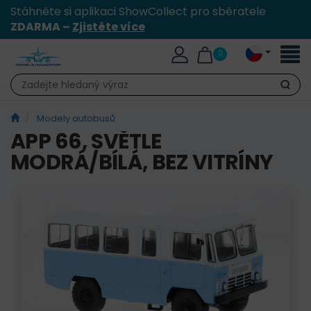
Stáhněte si aplikaci ShowCollect pro sběratele
ZDARMA –
Zjistěte více
Přepn
0
naviga
Hledat
Modely autobusů
APP 66, SVĚTLE
MODRÁ/BÍLÁ, BEZ VITRÍNY