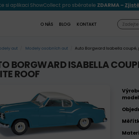
e si aplikaci ShowCollect pro sběratele
ZDARMA –
Zjist
O NÁS
BLOG
KONTAKT
dely aut
Modely osobních aut
Auto Borgward Isabella coupé, p
O BORGWARD ISABELLA COUPÉ,
ITE ROOF
Výrob
model
Objed
Měřítk
Materi