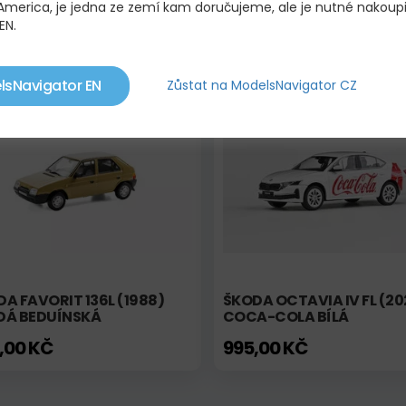
 America, je jedna ze zemí kam doručujeme, ale je nutné nakoup
A 120L (1984) - ČERVENÁ
MITSUBISHI PAJERO V73
EN.
KOVÁ
ČERVENÁ
,00 KČ
3 417,00 KČ
3 800,00 KČ
lsNavigator EN
Zůstat na ModelsNavigator CZ
adem
Skladem
No
A FAVORIT 136L (1988)
ŠKODA OCTAVIA IV FL (20
DÁ BEDUÍNSKÁ
COCA-COLA BÍLÁ
,00 KČ
995,00 KČ