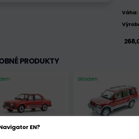
Váha:
Výrobc
268,
OBNÉ PRODUKTY
adem
Skladem
Navigator EN?