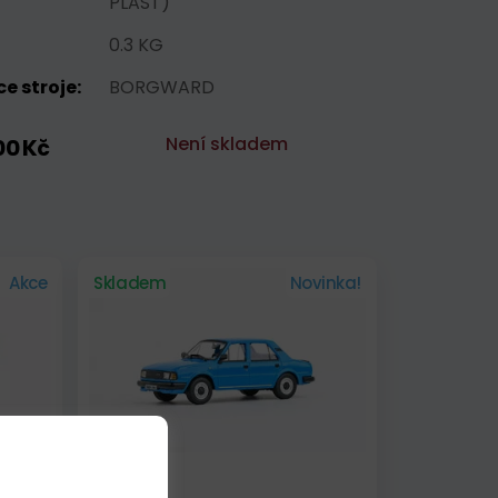
PLAST)
0.3 KG
e stroje:
BORGWARD
Není skladem
00 Kč
Akce
Skladem
Novinka!