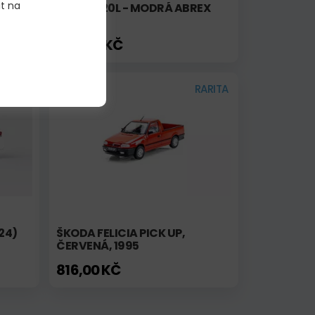
it na
ŠKODA 120L - MODRÁ ABREX
795,00 KČ
vinka!
Skladem
RARITA
24)
ŠKODA FELICIA PICK UP,
ČERVENÁ, 1995
816,00 KČ