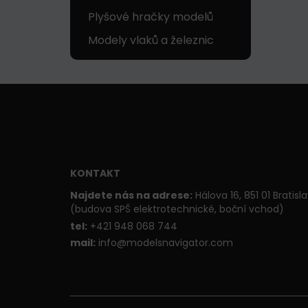
Plyšové hračky modelů
Modely vlaků a železnic
KONTAKT
Najdete nás na adrese:
Hálova 16, 851 01 Bratisl
(budova SPŠ elektrotechnické, boční vchod)
t
el:
+421 948 068 744
mail:
info@modelsnavigator.com