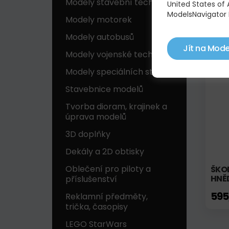
Modely stavební techniky
United States of
ŠKOD
ModelsNavigator 
ŠÍP
Modely motorek
595
Modely autobusů
Jít na Mode
Modely vojenské techniky
Skl
Modely speciálních strojů
Stavebnice modelů
Tvorba dioram, krajinek a
úprava modelů
3D doplňky
Dekály a 2D obtisky
Oblečení pro piloty a
ŠKOD
HNĚ
příslušenství
595
Reklamní předměty,
trička, časopisy
LEGO StarWars