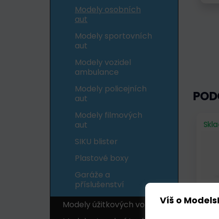
Modely osobních
aut
Modely sportovních
aut
Modely vozidel
ambulance
Modely policejních
POD
aut
Modely filmových
aut
Skl
SIKU blister
Plastové boxy
Garáže a
příslušenství
Víš o Models
Modely úžitkových vozidel