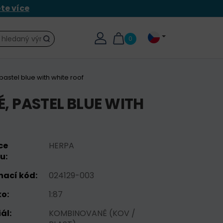
ěte více
0
Hledat
astel blue with white roof
 PASTEL BLUE WITH
ce
HERPA
u:
nací kód:
024129-003
o:
1:87
ál:
KOMBINOVANĚ (KOV /