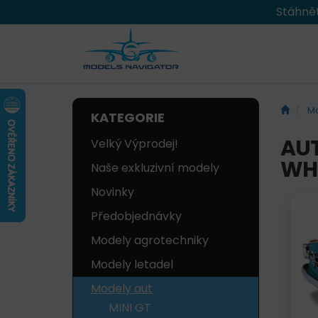
Stáhnět
Mo
KATEGORIE
AUT
Velký Výprodej!
WH
Naše exkluzivní modely
Novinky
Předobjednávky
Modely agrotechniky
Modely letadel
Modely aut
MINI GT