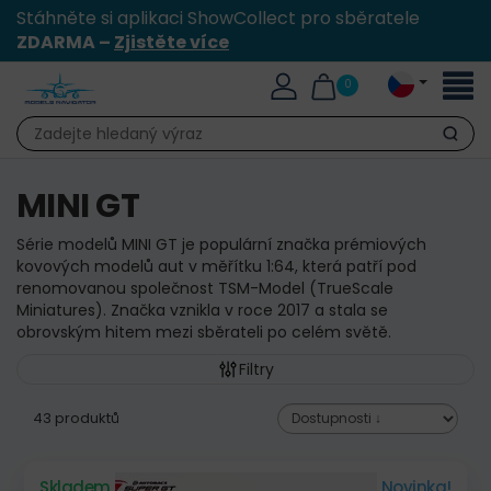
Stáhněte si aplikaci ShowCollect pro sběratele
ZDARMA –
Zjistěte více
Přepn
0
naviga
Hledat
MINI GT
Série modelů MINI GT je populární značka prémiových
kovových modelů aut v měřítku 1:64, která patří pod
renomovanou společnost TSM-Model (TrueScale
Miniatures). Značka vznikla v roce 2017 a stala se
obrovským hitem mezi sběrateli po celém světě.
Filtry
43 produktů
Skladem
Novinka!