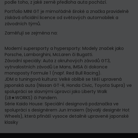
podle toho, z jaké země předloha auta pochází.
Portfolio MINI GT je mimořádně široké a značka pravidelně
získává oficiální licence od světových automobilek a
závodních týmů.
Zaměřují se zejména na:
Moderní supersporty a hypersporty: Modely značek jako
Porsche, Lamborghini, McLaren či Bugatti.
Závodní speciály: Auta z okruhových závodů GT3,
vytrvalostních závodů Le Mans, IMSA či dokonce
monoposty Formule 1 (např. Red Bull Racing).
JDM a tuningová kultura: Velké oblibě se těší upravená
japonská auta (Nissan GT-R, Honda Civic, Toyota Supra) ve
spolupráci se slavnými úpravci jako Liberty Walk
(LB★WORKS) či Pandem.
Série Kaido House: Speciální designová podznačka ve
spolupráci s designérem Jun Imaiem (bývalý designér Hot
Wheels), která přináší vysoce detailně upravené japonské
klasiky