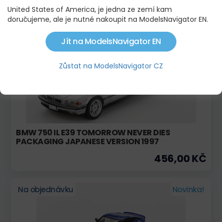
United States of America, je jedna ze zemí kam
doručujeme, ale je nutné nakoupit na ModelsNavigator EN.
Na objednávku
Novinka!
Jít na ModelsNavigator EN
Zůstat na ModelsNavigator CZ
BMW 750 IL E39 TOMORROW NEVER DIES
PACKAGING JAPANESE VERSION 1997
456,00 KČ
Na objednávku
Novinka!