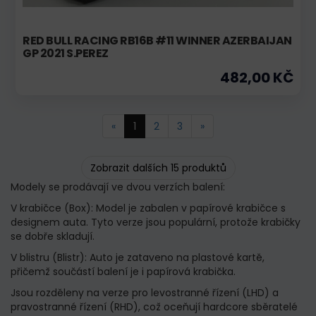
RED BULL RACING RB16B #11 WINNER AZERBAIJAN
GP 2021 S.PEREZ
482,00 KČ
«
1
2
3
»
Zobrazit dalších 15 produktů
Modely se prodávají ve dvou verzích balení:
V krabičce (Box): Model je zabalen v papírové krabičce s
designem auta. Tyto verze jsou populární, protože krabičky
se dobře skladují.
V blistru (Blistr): Auto je zataveno na plastové kartě,
přičemž součástí balení je i papírová krabička.
Jsou rozděleny na verze pro levostranné řízení (LHD) a
pravostranné řízení (RHD), což oceňují hardcore sběratelé