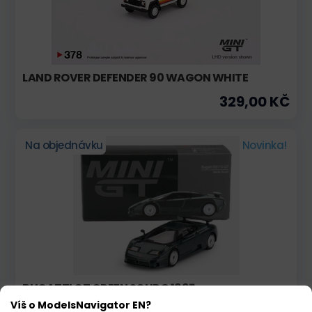
LAND ROVER DEFENDER 90 WAGON WHITE
329,00 KČ
Na objednávku
Novinka!
BUGATTI GT GREEN SCURO 1995
Víš o ModelsNavigator EN?
354,00 KČ