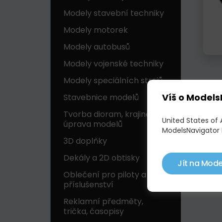
Modely stavební techniky
Modely motorek
Modely autobusů
Modely vojenské techniky
Modely speciálních strojů
Víš o Models
Stavebnice modelů
Tvorba dioram, krajinek a
United States of
úprava modelů
ModelsNavigator 
3D doplňky
Dekály a 2D obtisky
Jít na Mode
Oblečení pro piloty a
příslušenství
Reklamní předměty,
trička, časopisy