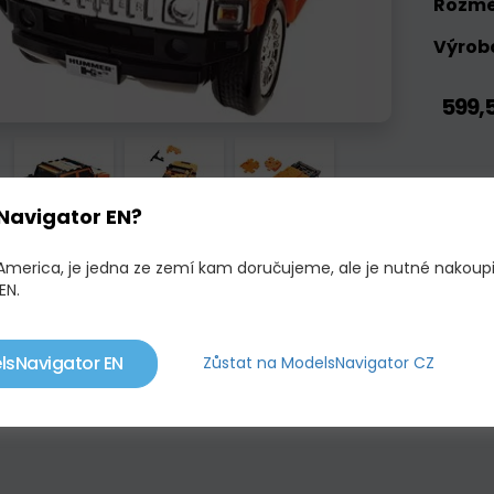
Rozmě
Výrobc
599,5
Navigator EN?
 America, je jedna ze zemí kam doručujeme, ale je nutné nakoup
EN.
lsNavigator EN
Zůstat na ModelsNavigator CZ