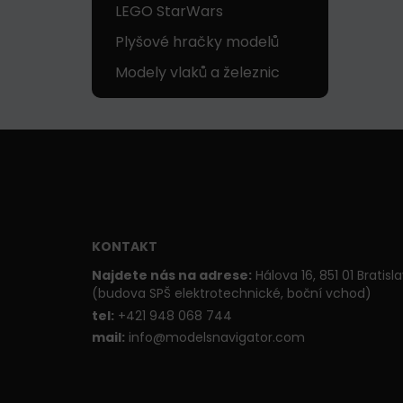
LEGO StarWars
Plyšové hračky modelů
Modely vlaků a železnic
KONTAKT
Najdete nás na adrese:
Hálova 16, 851 01 Bratisl
(budova SPŠ elektrotechnické, boční vchod)
t
el:
+421 948 068 744
mail:
info@modelsnavigator.com