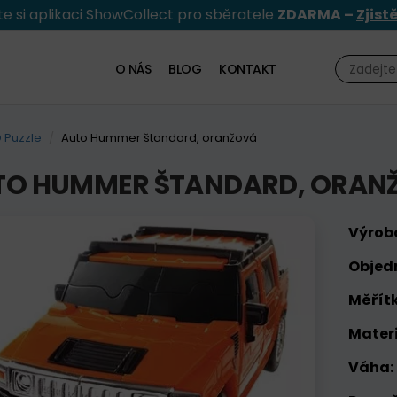
e si aplikaci ShowCollect pro sběratele
ZDARMA –
Zjist
O NÁS
BLOG
KONTAKT
 Puzzle
Auto Hummer štandard, oranžová
TO HUMMER ŠTANDARD, ORAN
Výrob
Objed
Měřítk
Materi
Váha: