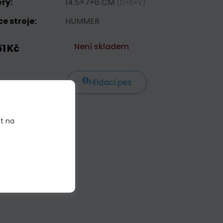
ry:
14.5×7×6 CM
(D×Š×V)
e stroje:
HUMMER
Není skladem
1 Kč
Hlídací pes
it na