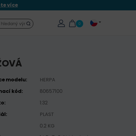
ěte více
0
Hledat
ŽOVÁ
ce modelu:
HERPA
nací kód:
80657100
o:
1:32
ál:
PLAST
0.2 KG