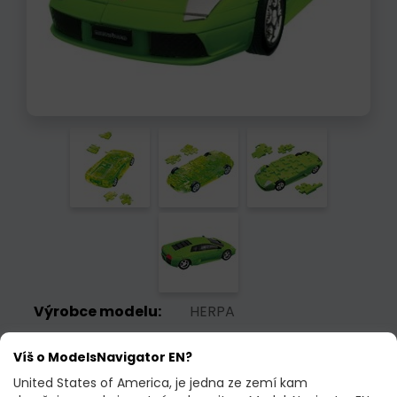
Výrobce modelu:
HERPA
Objednací kód:
80657064
Víš o ModelsNavigator EN?
Měřítko:
1:32
United States of America, je jedna ze zemí kam