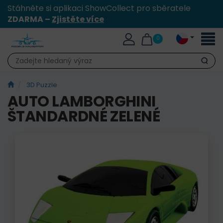
Stáhněte si aplikaci ShowCollect pro sběratele
ZDARMA –
Zjistěte více
Přepn
0
naviga
Hledat
3D Puzzle
AUTO LAMBORGHINI
ŠTANDARDNÉ ZELENÉ