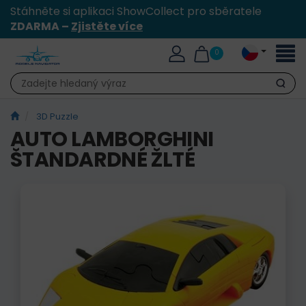
Stáhněte si aplikaci ShowCollect pro sběratele
ZDARMA –
Zjistěte více
Přepn
0
naviga
Hledat
3D Puzzle
AUTO LAMBORGHINI
ŠTANDARDNÉ ŽLTÉ