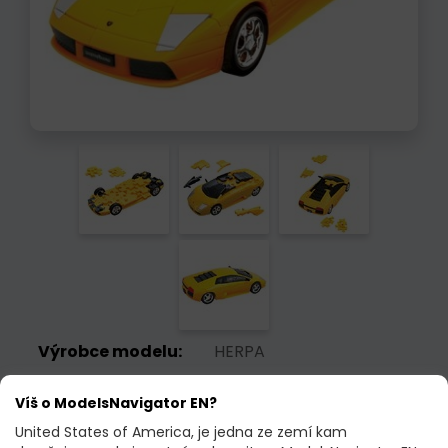
Výrobce modelu:
HERPA
Objednací kód:
80657060
Víš o ModelsNavigator EN?
Měřítko:
1:32
United States of America, je jedna ze zemí kam