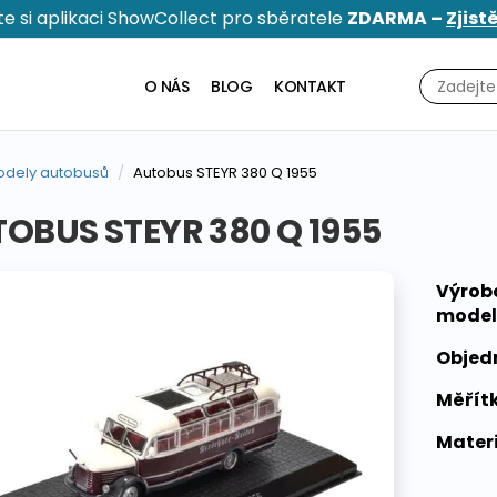
e si aplikaci ShowCollect pro sběratele
ZDARMA –
Zjist
O NÁS
BLOG
KONTAKT
dely autobusů
Autobus STEYR 380 Q 1955
OBUS STEYR 380 Q 1955
Výrob
model
Objed
Měřítk
Materi