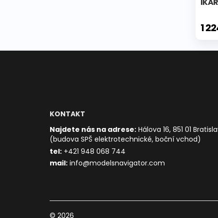
IKAR
1 2
KONTAKT
Najdete nás na adrese:
Hálova 16, 851 01 Bratisl
(budova SPŠ elektrotechnické, boční vchod)
t
el:
+421 948 068 744
mail:
info@modelsnavigator.com
© 2026