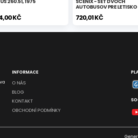
US 260.51, 1975
SCENIX - SET DVOCH
AUTOBUSOV PRE LETISKO
24,00 KČ
720,01 KČ
INFORMACE
PL
ava
O NÁS
BLOG
SO
KONTAKT
OBCHODNÍ PODMÍNKY
Gener