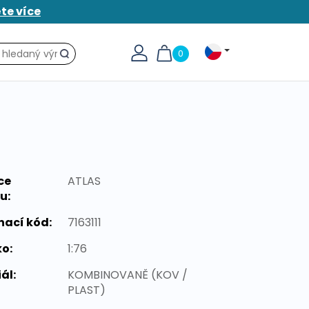
ěte více
0
Hledat
ce
ATLAS
u:
nací kód:
7163111
o:
1:76
ál:
KOMBINOVANĚ (KOV /
PLAST)