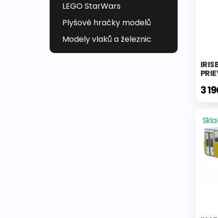
LEGO StarWars
Plyšové hračky modelů
Modely vlaků a železnic
IRIS
PRIE
3 1
Skl