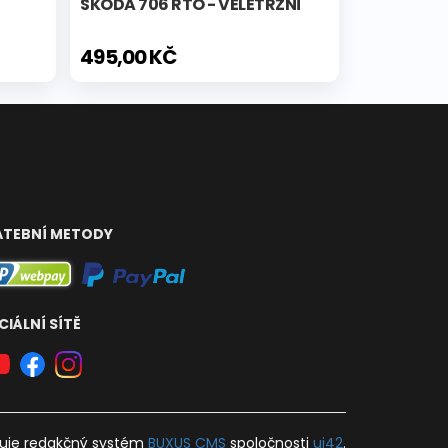
ŠKODA 706 RTO - VELETRŽNÍ
495,00 KČ
ATEBNÍ METODY
CIÁLNÍ SÍTĚ
uje
redakčný systém
BUXUS
CMS
spoločnosti
ui42
.